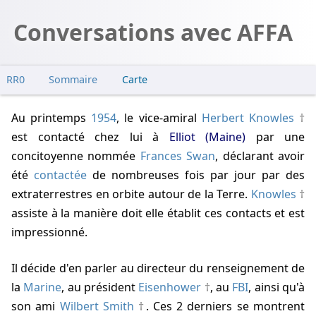
Conversations avec AFFA
RR0
Sommaire
Carte
Voyage à Eliot
Au printemps
1954
, le vice-amiral
Herbert Knowles
Ovni sur commande
est contacté chez lui à
Elliot (Maine)
par une
concitoyenne nommée
Frances Swan
, déclarant avoir
été
contactée
de nombreuses fois par jour par des
extraterrestres en orbite autour de la Terre.
Knowles
assiste à la manière doit elle établit ces contacts et est
impressionné.
Il décide d'en parler au directeur du renseignement de
la
Marine
, au président
Eisenhower
, au
FBI
, ainsi qu'à
son ami
Wilbert Smith
. Ces 2 derniers se montrent