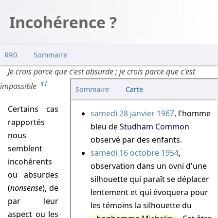
Incohérence ?
RR0
Sommaire
Contre l'HET au 1er degré
Je crois parce que c'est absurde ; je crois parce que c'est
s1
Anachronismes
impossible
Incohérences
Certains cas
Interprétations
rapportés
HSP
nous
semblent
HET
incohérents
HPN
ou absurdes
(
nonsense
), de
par leur
aspect ou les