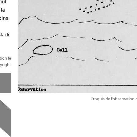
out
 la
oins
Black
tion le
yright
Croquis de l'observation