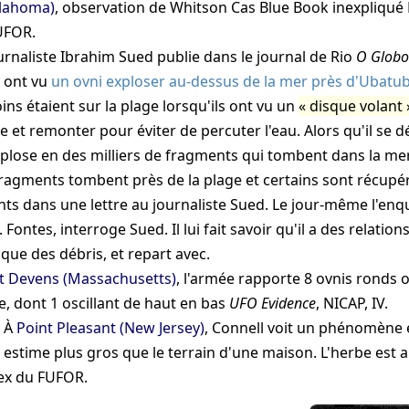
klahoma)
, observation de Whitson
Cas Blue Book inexpliqué
FUFOR
.
urnaliste Ibrahim Sued publie dans le journal de Rio
O Glob
 ont vu
un ovni exploser au-dessus de la mer près d'Ubatu
oins étaient sur la plage lorsqu'ils ont vu un
disque volant
e et remonter pour éviter de percuter l'eau. Alors qu'il se 
xplose en des milliers de fragments qui tombent dans la mer
ragments tombent près de la plage et certains sont récupé
ts dans une lettre au journaliste Sued. Le jour-même l'enq
. Fontes
, interroge Sued. Il lui fait savoir qu'il a des relati
fique des débris, et repart avec.
t Devens (Massachusetts)
, l'armée rapporte 8 ovnis ronds 
e, dont 1 oscillant de haut en bas
UFO Evidence
, NICAP, IV
.
0
À
Point Pleasant (New Jersey)
, Connell voit un phénomène
estime plus gros que le terrain d'une maison. L'herbe est 
ex du FUFOR
.