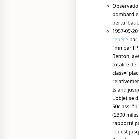
Observatio
bombardier
perturbatio
1957-09-20
repéré
par 
"mn par FP
Benton, av
totalité de
class="plac
relativemen
Island jusq
L'objet se 
50class="pl
(2300 miles
rapporté pa
l'ouest jus