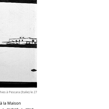
es à Pescara (Italie) le 27
'à la Maison