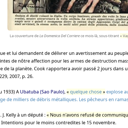
La couverture de
La Domenica Del Corriere
ce mois-là, sous-titrant
Va
e et lui demandent de délivrer un avertissement au peuple 
aintes de nôtre affection pour les armes de destruction mas
re de la planète. Cook rapportera avoir passé 2 jours dans 
229, 2007, p. 26
.
ou
1933
) A
Ubatuba (Sao Paulo)
,
quelque chose
explose au
lage de milliers de débris métalliques. Les pêcheurs en ram
. J. Kelly à un député :
Nous n'avons refusé de communiqu
Intentions pour le moins contredites le 15 novembre.