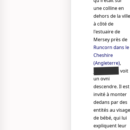
qu'il était sur
une colline en
dehors de la vill
à côté de
l'estuaire de
Mersey près de
Runcorn dans le
Cheshire
(Angleterre)
,
James Cook
voit
un ovni
descendre. Il est
invité à monter
dedans par des
entités au visag
de bébé, qui lui
expliquent leur