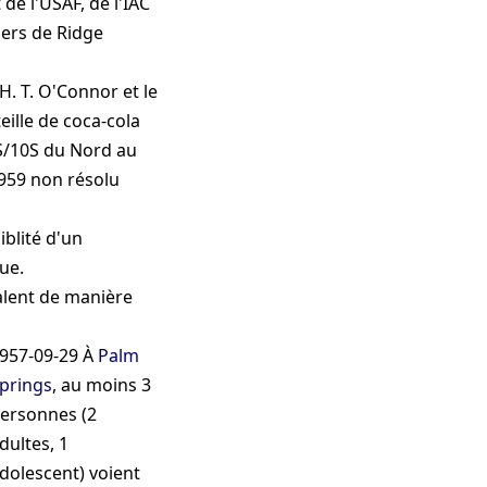
de l'USAF, de l'IAC
ers de Ridge
H. T. O'Connor et le
ille de coca-cola
S/10S
du Nord au
959 non résolu
iblité d'un
ue.
alent de manière
957-09-29
À
Palm
prings
, au moins 3
ersonnes (2
dultes, 1
dolescent) voient