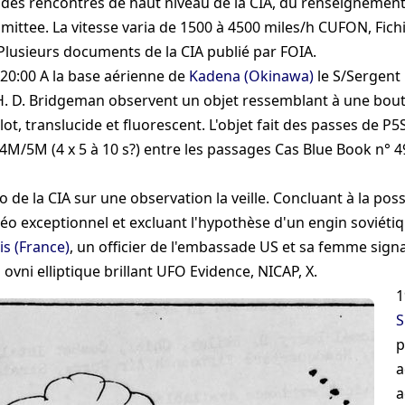
 des rencontres de haut niveau de la CIA, du renseignement 
ittee. La vitesse varia de 1500 à 4500 miles/h
CUFON, Fichi
 Plusieurs documents de la CIA publié par FOIA
.
 20:00
A la base aérienne de
Kadena (Okinawa)
le S/Sergent 
H. D. Bridgeman observent un objet ressemblant à une boute
lot, translucide et fluorescent. L'objet fait des passes de
P5
4M/5M
(4 x 5 à 10 s?) entre les passages
Cas Blue Book n° 4
de la CIA sur une observation la veille. Concluant à la poss
 exceptionnel et excluant l'hypothèse d'un engin soviétiq
is (France)
, un officier de l'embassade US et sa femme sign
 ovni elliptique brillant
UFO Evidence, NICAP, X
.
1
S
p
a
a