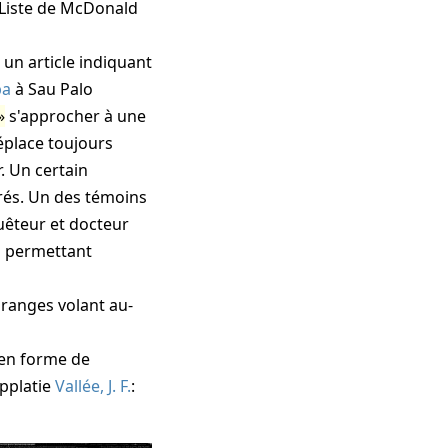
Liste de McDonald
o
un article indiquant
ba
à Sau Palo
s'approcher à une
déplace toujours
. Un certain
rés. Un des témoins
uêteur et docteur
ons permettant
oranges volant au-
 en forme de
applatie
Vallée, J. F.
: