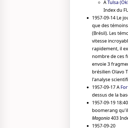
A
Tulsa (O
Index du 
1957-09-14
Le jo
que des témoins
(Brésil). Les tém
vitesse incroyabl
rapidement, il e
nombre de ces f
envoie 3 fragmen
brésilien
Olavo T
l'analyse scienti
1957-09-17
A
For
dessus de la bas
1957-09-19 18:4
boomerang qu'il 
Magonia
403
Ind
1957-09-20