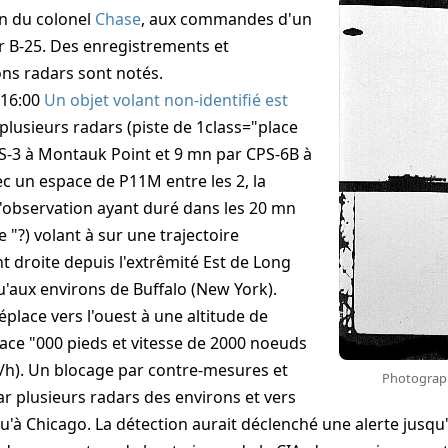
n du colonel
Chase
, aux commandes d'un
 B-25. Des enregistrements et
ns radars sont notés.
 16:00
Un objet volant non-identifié est
plusieurs radars (piste de 1class="place
S-3 à Montauk Point et 9 mn par CPS-6B à
ec un espace de
P11M
entre les 2, la
 l'observation ayant duré dans les 20 mn
e "?) volant à sur une trajectoire
t droite depuis l'extrêmité Est de Long
u'aux environs de Buffalo (New York).
déplace vers l'ouest à une altitude de
ace "000 pieds et vitesse de 2000 noeuds
/h). Un blocage par contre-mesures et
Photographi
r plusieurs radars des environs et vers
qu'à Chicago. La détection aurait déclenché une alerte jusqu