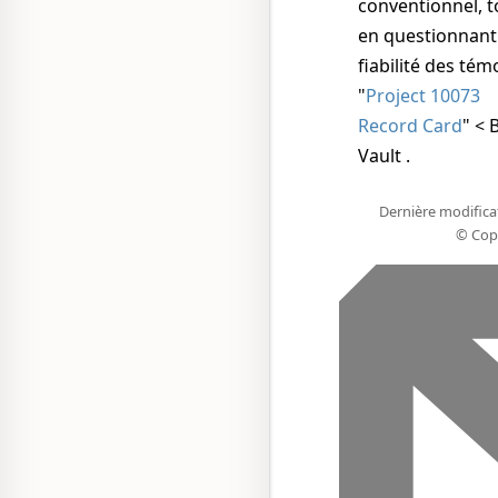
conventionnel, t
en questionnant
fiabilité des tém
"
Project 10073
Record Card
" < 
Vault
.
Dernière modifica
© Cop