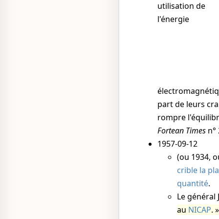
utilisation de
l'énergie
électromagnétiqu
part de leurs cr
rompre l'équilib
Fortean Times
n° 
1957-09-12
(ou
1934
, 
crible la p
quantité
.
Le général J
au
NICAP
.