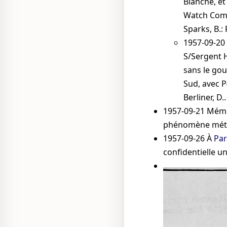
Blanche, et
Watch Comm
Sparks, B.:
1957-09-20
S/Sergent 
sans le gou
Sud, avec
P
Berliner, D.
.
1957-09-21
Mémo 
phénomène météo
1957-09-26
À
Par
confidentielle un