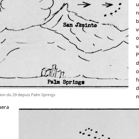
u
n
b
v
o
v
d
o
f
d
tion du 29 depuis Palm Springs
m
uera