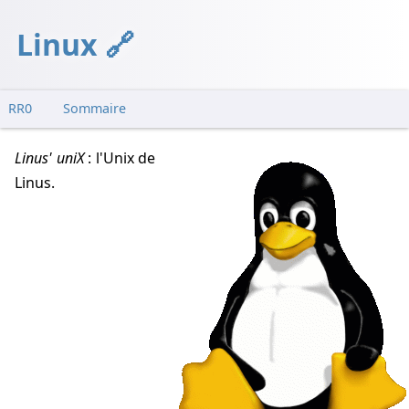
Linux
RR0
Sommaire
Besoin
Linus' uniX
: l'Unix de
Conception
Linus.
Exemples
Notes