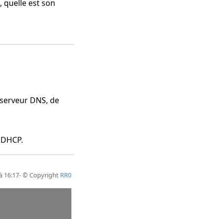
 quelle est son
 serveur DNS, de
u DHCP.
 à 16:17- © Copyright
RR0