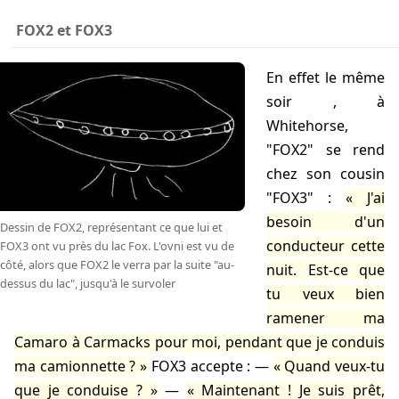
FOX2 et FOX3
En effet le même
soir
, à
Whitehorse,
"FOX2" se rend
chez son cousin
"FOX3" :
J'ai
besoin d'un
Dessin de FOX2, représentant ce que lui et
conducteur cette
FOX3 ont vu près du lac Fox. L'ovni est vu de
côté, alors que FOX2 le verra par la suite "au-
nuit. Est-ce que
dessus du lac", jusqu'à le survoler
tu veux bien
ramener ma
Camaro à Carmacks pour moi, pendant que je conduis
ma camionnette ?
FOX3 accepte : —
Quand veux-tu
que je conduise ?
—
Maintenant ! Je suis prêt,