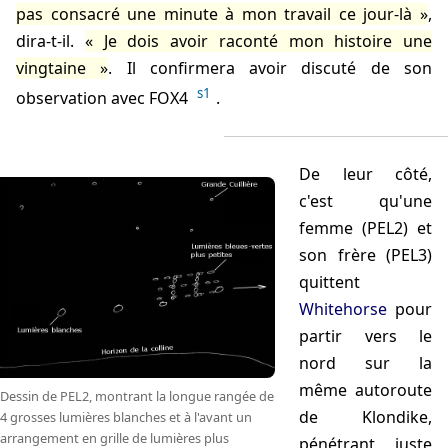
pas consacré une minute à mon travail ce jour-là
,
dira-t-il.
Je dois avoir raconté mon histoire une
vingtaine
. Il confirmera avoir discuté de son
s1
observation avec FOX4
.
De leur côté,
c'est
qu'une
femme (PEL2) et
son frère (PEL3)
quittent
Whitehorse
pour
partir vers le
nord sur la
même autoroute
Dessin de PEL2, montrant la longue rangée de
de Klondike,
4 grosses lumières blanches et à l'avant un
arrangement en grille de lumières plus
pénétrant juste