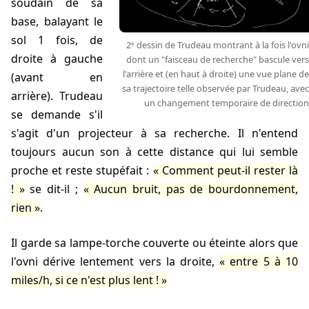
soudain de sa
base, balayant le
sol 1 fois, de
2ᵉ dessin de Trudeau montrant à la fois l'ovni
droite à gauche
dont un "faisceau de recherche" bascule vers
l'arrière et (en haut à droite) une vue plane de
(avant en
sa trajectoire telle observée par Trudeau, avec
arrière). Trudeau
un changement temporaire de direction
se demande s'il
s'agit d'un projecteur à sa recherche. Il n'entend
toujours aucun son à cette distance qui lui semble
proche et reste stupéfait :
Comment peut-il rester là
!
se dit-il ;
Aucun bruit, pas de bourdonnement,
rien
.
Il garde sa lampe-torche couverte ou éteinte alors que
l'ovni dérive lentement vers la droite,
entre 5 à 10
miles/h, si ce n'est plus lent !