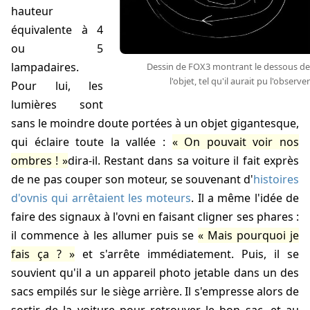
hauteur
équivalente à 4
ou 5
lampadaires.
Dessin de FOX3 montrant le dessous de
l'objet, tel qu'il aurait pu l'observer
Pour lui, les
lumières sont
sans le moindre doute portées à un objet gigantesque,
qui éclaire toute la vallée :
On pouvait voir nos
ombres !
dira-il. Restant dans sa voiture il fait exprès
de ne pas couper son moteur, se souvenant d'
histoires
d'ovnis qui arrêtaient les moteurs
. Il a même l'idée de
faire des signaux à l'ovni en faisant cligner ses phares :
il commence à les allumer puis se
Mais pourquoi je
fais ça ?
et s'arrête immédiatement. Puis, il se
souvient qu'il a un appareil photo jetable dans un des
sacs empilés sur le siège arrière. Il s'empresse alors de