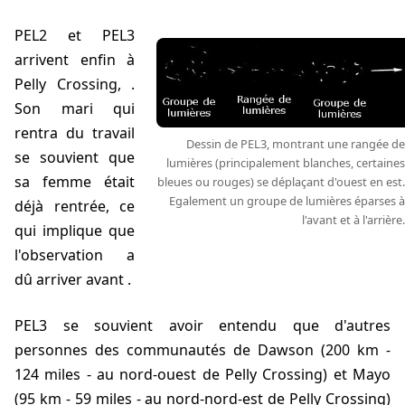
PEL2 et PEL3
arrivent enfin à
Pelly Crossing,
.
Son mari qui
rentra du travail
Dessin de PEL3, montrant une rangée de
se souvient que
lumières (principalement blanches, certaines
sa femme était
bleues ou rouges) se déplaçant d'ouest en est.
Egalement un groupe de lumières éparses à
déjà rentrée, ce
l'avant et à l'arrière.
qui implique que
l'observation a
dû arriver avant
.
PEL3 se souvient avoir entendu que d'autres
personnes des communautés de Dawson (200 km -
124 miles - au nord-ouest de Pelly Crossing) et Mayo
(95 km - 59 miles - au nord-nord-est de Pelly Crossing)