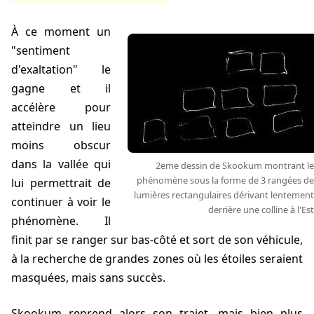
À ce moment un
"sentiment
d'exaltation" le
gagne et il
accélère pour
atteindre un lieu
moins obscur
dans la vallée qui
2eme dessin de Skookum montrant le
phénomène sous la forme de 3 rangées de
lui permettrait de
lumières rectangulaires dérivant lentement
continuer à voir le
derrière une colline à l'Est
phénomène. Il
finit par se ranger sur bas-côté et sort de son véhicule,
à la recherche de grandes zones où les étoiles seraient
masquées, mais sans succès.
Skookum reprend alors son trajet, mais bien plus