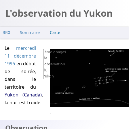
L'observation du Yukon
RR0
Sommaire
Carte
Observation
Le
mercredi
Fox Lake
Témoignages
11 décembre
de
FOX1
1996
en début
l'observation
FOX2 et FOX3
du
de soirée,
FOX4 et FOX5
Yukon
dans le
Pelly Crossing
territoire du
Carmacks
Yukon (Canada)
,
Enquête
la nuit est froide.
.
Observation