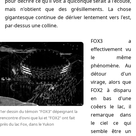
pour décrire ce qu'il voit à quiconque serait à l'écoute,
mais n'obtient que des grésillements. La chose
gigantesque continue de dériver lentement vers l'est,
par-dessus une colline.
FOX3 a
effectivement vu
le même
phénomène. Au
détour d'un
virage, alors que
FOX2 à disparu
en bas d'une
coêers le lac, il
1er dessin du témoin "FOX3" dépeignant la
remarque dans
rencontre d'ovni que lui et "FOX2" ont fait
le ciel ce qui
près du lac Fox, dans le Yukon
semble être un