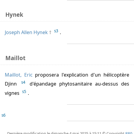
Hynek
s3
Joseph Allen Hynek
.
Maillot
Maillot, Eric
proposera l'explication d'un hélicoptère
s4
Djinn
d'épandage phytosanitaire au-dessus des
s5
vignes
.
s6
Dernière modification le dimanche 4 mai 2025 à 15:11 © Copyright
RR0