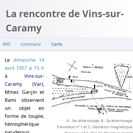
La rencontre de Vins-sur-
Caramy
RR0
Sommaire
Carte
Enquête
Le
dimanche 14
Guieu et gendarmerie
avril 1957 à 15 h
Hynek
à
Vins-sur-
Maillot
Caramy (Var)
,
Mmes
Garçin
et
Rami
observent
un objet en
forme de toupie,
A : 1er atterrissage. B : 2e atterrissage.
hémisphérique
Panneaux n° 1 et 2 : Deviation magnétique.
par-dessus,
Panneau n° 3 : Pas de déviation. Vanne