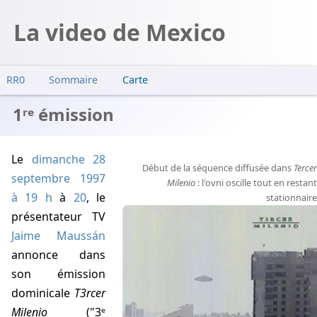
La video de Mexico
RR0
Sommaire
Carte
1ʳᵉ émission
1ʳᵉ émission
2ᵉ émission
Suspicions
Le
dimanche 28
Début de la séquence diffusée dans
Tercer
septembre 1997
Milenio
: l'ovni oscille tout en restant
à 19 h
à
20
, le
stationnaire
présentateur TV
Jaime Maussán
annonce dans
son émission
dominicale
T3rcer
Milenio
("3ᵉ