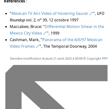
Références
:
"
Mexican TV Airs Video of Hovering Saucer
",
UFO
Roundup
vol. 2, n° 39, 12 octobre 1997
Maccabee, Bruce: "
Differential Motion Smear in the
Mexico City Video
", 1999
Cashman, Mark, "
Panorama of the 8/6/97 Mexican
Video Frames
", The Temporal Doorway, 2004
Dernière modification le jeudi 21 août 2025 à 00:08 © Copyright
RR0