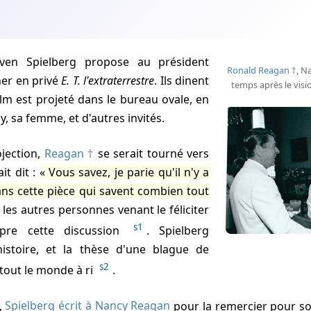
even Spielberg propose au président
Ronald Reagan
, N
ner en privé
E. T. l'extraterrestre
. Ils dinent
temps après le vis
ilm est projeté dans le bureau ovale, en
 sa femme, et d'autres invités.
rojection,
Reagan
se serait tourné vers
it dit :
Vous savez, je parie qu'il n'y a
ns cette pièce qui savent combien tout
les autres personnes venant le féliciter
s1
mpre cette discussion
. Spielberg
histoire, et la thèse d'une blague de
s2
 tout le monde à ri
.
,
Spielberg écrit à Nancy Reagan
pour la remercier pour so