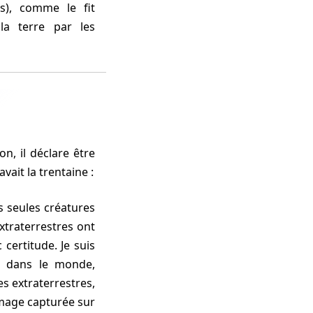
s), comme le fit
la terre par les
n, il déclare être
vait la trentaine :
 seules créatures
extraterrestres ont
 certitude. Je suis
o dans le monde,
es extraterrestres,
 image capturée sur