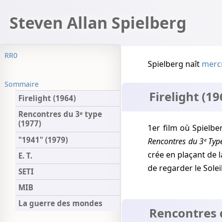
Steven Allan Spielberg
RR0
Spielberg naît
merc
Sommaire
Firelight (19
Firelight (1964)
Rencontres du 3ᵉ type
(1977)
1er film où Spielbe
"1941" (1979)
Rencontres du 3ᵉ Typ
crée en plaçant de l
E. T.
de regarder le Solei
SETI
MIB
La guerre des mondes
Rencontres d