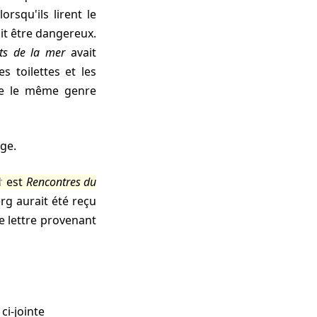
rsqu'ils lirent le
ait être dangereux.
ts de la mer
avait
 toilettes et les
que le même genre
age.
est
Rencontres du
erg aurait été reçu
une lettre provenant
ci-jointe