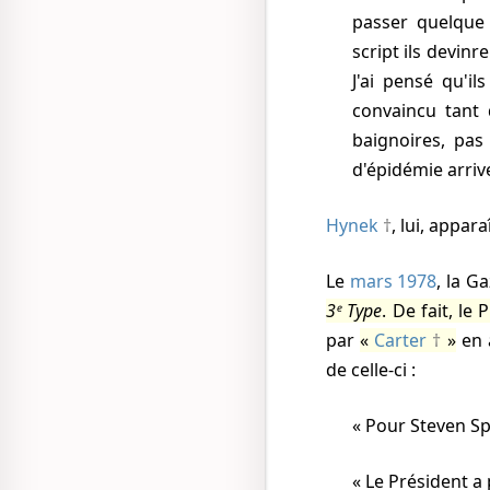
passer quelque c
script ils devinr
J'ai pensé qu'il
convaincu tant 
baignoires, pas
d'épidémie arriv
Hynek
, lui, appar
Le
mars 1978
, la G
3ᵉ Type
. De fait, le
par
Carter
en 
de celle-ci :
Pour Steven Sp
Le Président a