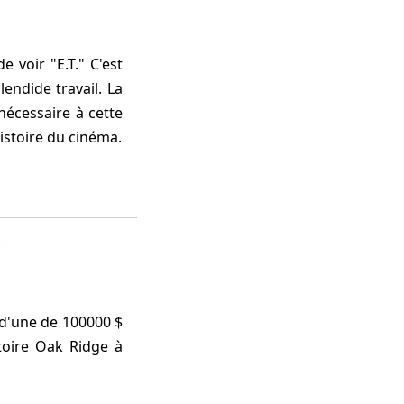
voir "E.T." C'est
endide travail. La
nécessaire à cette
histoire du cinéma.
d'une de 100000 $
toire Oak Ridge à