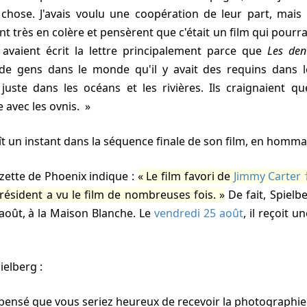
hose. J'avais voulu une coopération de leur part, mais lo
ent très en colère et pensèrent que c'était un film qui pourr
s avaient écrit la lettre principalement parce que
Les den
de gens dans le monde qu'il y avait des requins dans les
 juste dans les océans et les rivières. Ils craignaient 
e avec les ovnis.
aît un instant dans la séquence finale de son film, en homm
azette de Phoenix indique :
Le film favori de
Jimmy Carter
 Président a vu le film de nombreuses fois.
De fait, Spielb
août, à la Maison Blanche. Le
vendredi 25 août
, il reçoit 
ielberg :
 pensé que vous seriez heureux de recevoir la photographie 