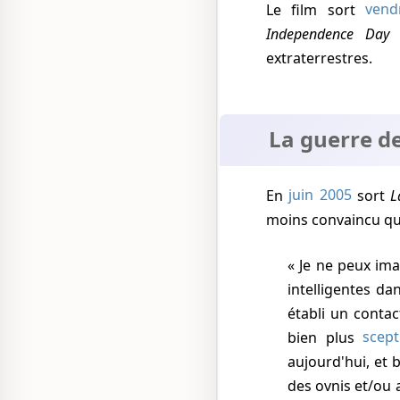
Le film sort
vend
Independence Day
l
extraterrestres.
La guerre d
En
juin 2005
sort
L
moins convaincu que 
Je ne peux im
intelligentes da
établi un contac
bien plus
scept
aujourd'hui, et b
des ovnis et/ou 