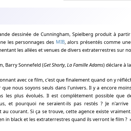
 bande dessinée de Cunningham, Spielberg produit à parti
ène les personnages des
MIB
, alors présentés comme une
entant les allées et venues de divers extraterrestres sur no
ilm, Barry Sonnefeld (
Get Shorty
,
La Famille Adams
) déclare à la
étonnant avec ce film, c'est que finalement quand on y réfléchi
 que nous soyons seuls dans l'univers. Il y a encore moi
 les plus évolués. Il est complètement possible que de
us, et pourquoi ne seraient-ils pas restés ? Je n'arrive
 au courant. Si ça se trouve, cette agence existe vraimen
en in black et les extraterrestres quand ils verront le film ?