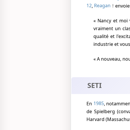
12
,
Reagan
envoie
Nancy et moi 
vraiment un clas
qualité et l'exc
industrie et vou
A nouveau, nou
SETI
En
1985
, notamment
de Spielberg (con
Harvard (Massachus