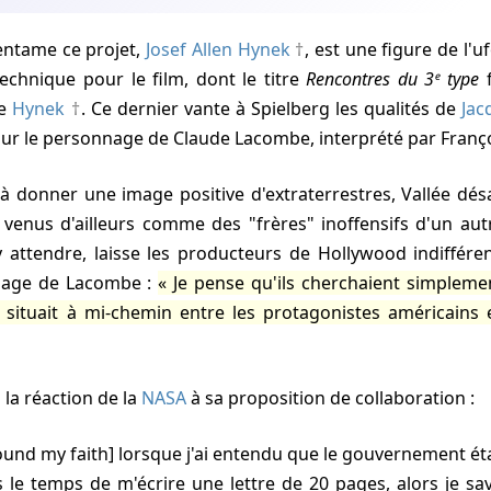
entame ce projet,
Josef Allen Hynek
, est une figure de l'uf
echnique pour le film, dont le titre
Rencontres du 3ᵉ type
f
e
Hynek
. Ce dernier vante à Spielberg les qualités de
Jac
ur le personnage de Claude Lacombe, interprété par Franço
1er à donner une image positive d'extraterrestres,
Vallée
désa
 venus d'ailleurs comme des "frères" inoffensifs d'un au
attendre, laisse les producteurs de Hollywood indifférent
nage de Lacombe :
Je pense qu'ils cherchaient simplem
 situait à mi-chemin entre les protagonistes américains e
 la réaction de la
NASA
à sa proposition de collaboration :
found my faith] lorsque j'ai entendu que le gouvernement ét
 le temps de m'écrire une lettre de 20 pages, alors je sava