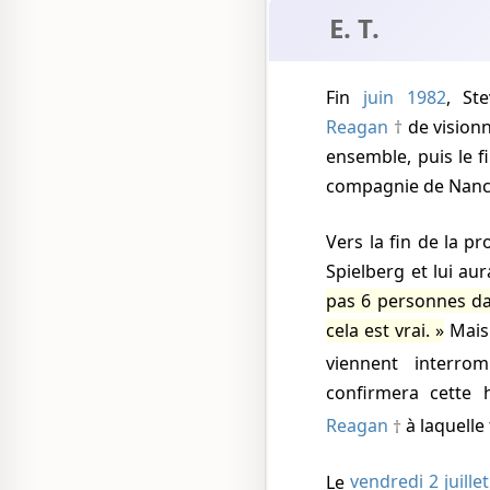
E. T.
Fin
juin 1982
, St
Reagan
de vision
ensemble, puis le f
compagnie de Nancy,
Vers la fin de la p
Spielberg et lui aura
pas 6 personnes da
cela est vrai.
Mais 
viennent interro
confirmera cette 
Reagan
à laquelle
Le
vendredi 2 juillet