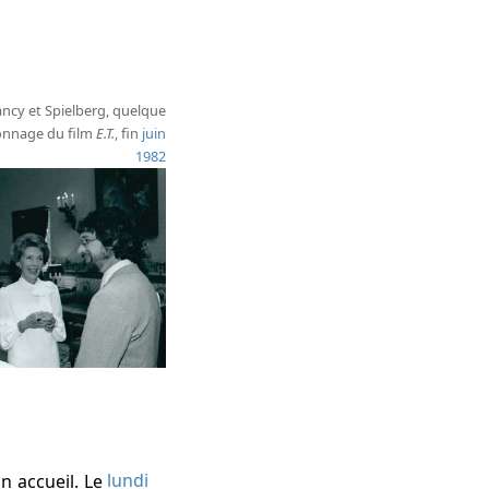
ancy et Spielberg, quelque
ionnage du film
E.T.
, fin
juin
1982
n accueil. Le
lundi