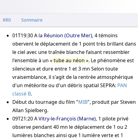
RR0
Sommaire
01T19:30
A
la Réunion (Outre Mer)
, 4 témoins
obervent le déplacement de 1 point très brillant dans
le ciel avec une traînée blanche faisant ressembler
l'ensemble à un
tube au néon
. Le phénomène est
silencieux et dure entre 1 et 3 mn
Selon toute
vraisemblance, il s'agit de la rentrée atmosphérique
d'un météorite ou d'un débris spatial
SEPRA:
PAN
classé B
.
Début du tournage du film "
MIB
", produit par
Steven
Allan Spielberg
.
09T21:20
A
Vitry-le-François (Marne)
, 1 pilote privé
observe pendant 40 mn le déplacement de 1 ou 2
lumières blanches ainsi que 1 lumière verte et 1