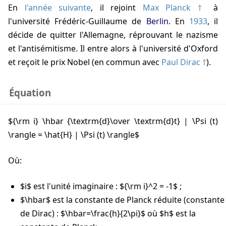
En
l'année suivante
, il rejoint
Max Planck
à
l'université Frédéric-Guillaume de
Berlin
. En
1933
, il
décide de quitter l'Allemagne, réprouvant le nazisme
et l'antisémitisme. Il entre alors à l'université d'Oxford
et reçoit le prix Nobel (en commun avec
Paul Dirac
).
Équation
${\rm i} \hbar {\textrm{d}\over \textrm{d}t} | \Psi (t)
\rangle = \hat{H} | \Psi (t) \rangle$
où:
$i$ est l'unité imaginaire : ${\rm i}^2 = -1$ ;
$\hbar$ est la constante de Planck réduite (constante
de Dirac) : $\hbar=\frac{h}{2\pi}$ où $h$ est la