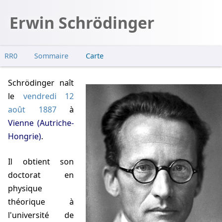
Erwin Schrödinger
RR0
Sommaire
Carte
Mécanique quantique
Schrödinger naît
Équation
le
vendredi 12
août 1887
à
Vienne (Autriche-
Hongrie)
.
Il obtient son
doctorat en
physique
théorique à
l'université de