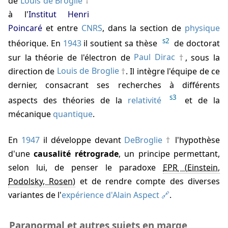
de
Louis de Broglie
à l'
Institut Henri
Poincaré
et entre
CNRS
, dans la section de
physique
s2
théorique. En
1943
il soutient sa thèse
de doctorat
sur la théorie de l'électron de
Paul Dirac
, sous la
direction de
Louis de Broglie
. Il intègre l'équipe de ce
dernier, consacrant ses recherches à différents
s3
aspects des théories de la
relativité
et de la
mécanique
quantique
.
En
1947
il développe devant
DeBroglie
l'hypothèse
d'une
causalité rétrograde
, un principe permettant,
selon lui, de penser le paradoxe
EPR
et de rendre compte des diverses
variantes de l'
expérience d'Alain Aspect
.
Paranormal et autres sujets en marge