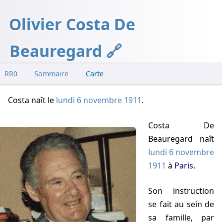
Olivier Costa De
Beauregard
RR0
Sommaire
Carte
CNRS
Costa naît
le
lundi 6 novembre 1911
.
Paranormal et autres sujets en marge
Costa De
Beauregard naît
lundi 6 novembre
1911
à
Paris
.
Son instruction
se fait au sein de
sa famille, par