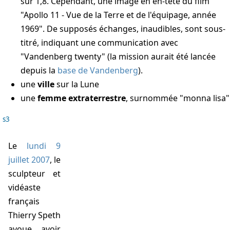
sur 1,8. Cependant, une image en en-tête du film
"Apollo 11 - Vue de la Terre et de l'équipage, année
1969". De supposés échanges, inaudibles, sont sous-
titré, indiquant une communication avec
"Vandenberg twenty" (la mission aurait été lancée
depuis la
base de Vandenberg
).
une
ville
sur la Lune
une
femme extraterrestre
, surnommée "monna lisa"
s3
Le
lundi 9
juillet 2007
, le
sculpteur et
vidéaste
français
Thierry Speth
avoue avoir