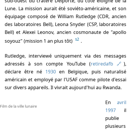
sud-ouest du cratère Delporte, du côté éloigné de la
Lune. La mission aurait été soviéto-américaine, et son
équipage composé de William Rutledge (CDR, ancien
des laboratoires Bell), Leona Snyder (CSP, laboratoires
Bell) et Alexei Leonov, ancien cosmonaute de "apollo
s2
soyouz" (mission 1 an plus tôt)
.
Rutledge, interviewé uniquement via des messages
adressés à son compte YouTube (
retiredafb
),
déclare être né
1930
en Belgique, puis naturalisé
américain et employé par l'USAF comme pilote d'essai
sur divers appareils. Il vivrait aujourd'hui au Rwanda.
En
avril
Film de la ville lunaire
1997
il
publie
plusieurs