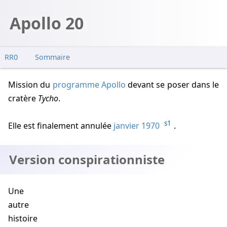
Apollo 20
RR0
Sommaire
Version conspirationniste
Mission du
programme Apollo
devant se poser dans le
cratère
Tycho
.
s1
Elle est finalement annulée
janvier 1970
.
Version conspirationniste
Une
autre
histoire