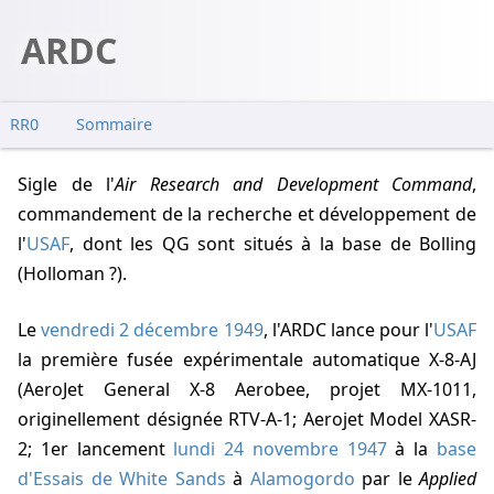
ARDC
RR0
Sommaire
Sigle de l'
Air Research and Development Command
,
commandement de la recherche et développement de
l'
USAF
, dont les QG sont situés à la base de Bolling
(Holloman ?).
Le
vendredi 2 décembre 1949
, l'ARDC lance pour l'
USAF
la première fusée expérimentale automatique X-8-AJ
(AeroJet General X-8 Aerobee, projet MX-1011,
originellement désignée RTV-A-1; Aerojet Model XASR-
2; 1er lancement
lundi 24 novembre 1947
à la
base
d'Essais de White Sands
à
Alamogordo
par le
Applied