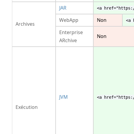
JAR
<a href="https:
WebApp
Non
<a 
Archives
Enterprise
Non
ARchive
JVM
<a href="https:
Exécution