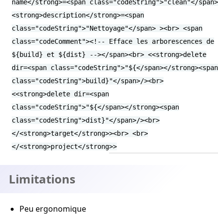
name</strong>=<span class="codeString">"clean"</span>
<strong>description</strong>=<span
class="codeString">"Nettoyage"</span> ><br> <span
class="codeComment"><!-- Efface les arborescences de
${build} et ${dist} --></span><br> <<strong>delete
dir=<span class="codeString">"${</span></strong><span
class="codeString">build}"</span>/><br>
<<strong>delete dir=<span
class="codeString">"${</span></strong><span
class="codeString">dist}"</span>/><br>
</<strong>target</strong>><br> <br>
</<strong>project</strong>>
Limitations
Peu ergonomique