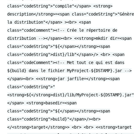
class="codeString">"compile"</span> <strong>
description</strong>=<span class="codeString">"Génère
la distribution"</span> ><br> <span
class="codeComment"><!-- Crée le répertoire de
distribution --></span><br> <<strong>mkdir dir=<span
class="codeString">"${</span></strong><span
class="codeString">dist}/lib"</span>/> <br> <span
class="codeComment"><!-- Met tout ce qui est dans
${build} dans le fichier MyProject-${DSTAMP}.jar -->
</span><br> <<strong>jar jarfile=</strong><span
class="codeString">"
<strong>${</strong>dist}/lib/MyProject-${DSTAMP}.jar"
</span> <strong>basedir=<span
class="codeString">"${</span></strong><span
class="codeString">build}"</span>/><br>
</<strong>target</strong>> <br> <br> <<strong>target