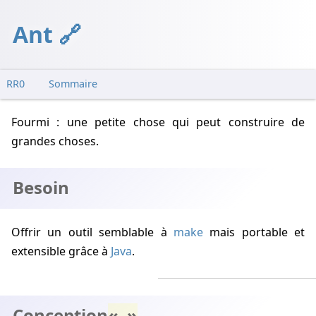
Ant
RR0
Sommaire
Besoin
Fourmi : une petite chose qui peut construire de
Conception
grandes choses.
Implémentation
Ecriture d'une tâche
Besoin
Notes
Exemples
Offrir un outil semblable à
make
mais portable et
Limitations
extensible grâce à
Java
.
Voir
Conception