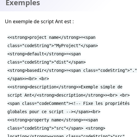
Exemples
Un exemple de script Ant est :
<<strong>project name</strong>=<span
class="codeString">"MyProject"</span>
<strong>default</strong>=<span
class="codeString">"dist"</span>
<strong>basedir</strong>=<span class="codeString">"."
</span>><br> <br>
<<strong>description</strong>>Exemple simple de
script Ant</<strong>description</strong>><br> <br>
<span class="codeComment"><!-- Fixe les propriétés
globales pour ce script --></span><br>
<<strong>property name</strong>=<span
class="codeString">"src"</span> <strong>
location</strong>=<span class="codeString">"src"