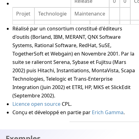
Release
0
0
C
Projet
Technologie
Maintenance
Réalisé par un consortium constitué d'éditeurs
d'outils (Borland, IBM, MERANT, QNX Software
Systems, Rational Software, RedHat, SuSE,
TogetherSoft et Webgain) en Novembre 2001. Par la
suite se ralieront Serena, Sybase et Fujitsu (Mars
2002) puis Hitachi, Instantiations, MontaVista, Scapa
Technologies, Telelogic et Trans-Enterprise
Integration (Juin 2002) et ETRI, HP, MKS et SlickEdit
(Septembre 2002).
Licence
open source
CPL.
Conçu et développé en partie par
Erich Gamma
.
Exemples