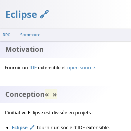
Eclipse
RR0
Sommaire
Motivation
Motivation
Conception
Notes
Fournir un
IDE
extensible et
open source
.
Exemples
Limitations
Notes
Conception
Voir
L'initiative Eclipse est divisée en projets :
Eclipse
: fournir un socle d'IDE extensible.