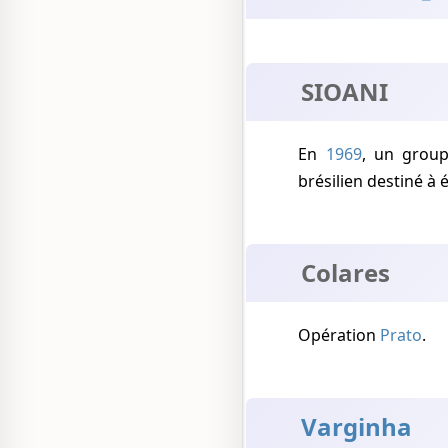
SIOANI
En
1969
, un grou
brésilien destiné 
Colares
Opération
Prato
.
Varginha