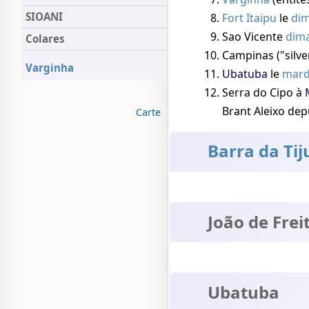
SIOANI
Fort Itaipu
le
di
Sao Vicente
dima
Colares
Campinas ("silver
Varginha
Ubatuba
le
mard
Serra do Cipo à
Brant Aleixo de
Carte
Barra da Tij
João de Frei
Ubatuba