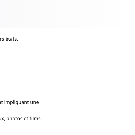
s états.
nt impliquant une
x, photos et films