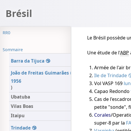
Brésil
RR0
Le Brésil possède 
Sommaire
Une étude de l'
ABP
Barra da Tijuca
Armée de l'air br
João de Freitas Guimarães (
Ile de Trindade
1956
Vol VASP 169
lun
)
Capao Redondo
Ubatuba
Cas de l'escadro
Vilas Boas
petite "sonde", f
Corales
/Operat
Itaipu
super-8 par la
F
Trindade
Varginha
(entité