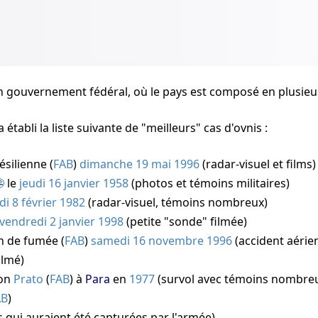
un gouvernement fédéral, où le pays est composé en plusieur
a établi la liste suivante de "meilleurs" cas d'ovnis :
ésilienne (
FAB
)
dimanche 19 mai 1996
(radar-visuel et films)
le
jeudi 16 janvier 1958
(photos et témoins militaires)
di 8 février 1982
(radar-visuel, témoins nombreux)
vendredi 2 janvier 1998
(petite "sonde" filmée)
n de fumée (
FAB
)
samedi 16 novembre 1996
(accident aérie
ilmé)
ion
Prato
(
FAB
) à
Para
en
1977
(survol avec témoins nombreu
AB
)
s qui auraient été capturées par l'armée)