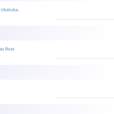
,
Ubatuba
.
las Boas