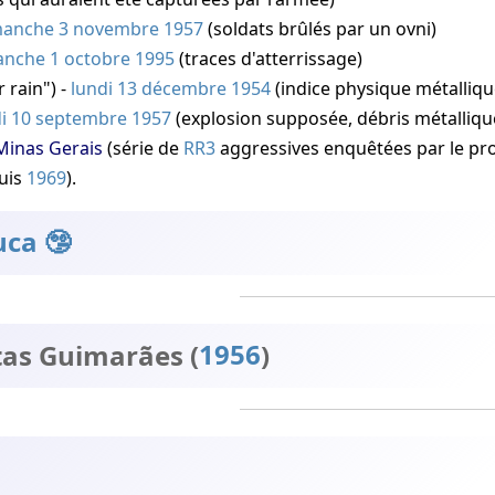
manche 3 novembre 1957
(soldats brûlés par un ovni)
nche 1 octobre 1995
(traces d'atterrissage)
 rain") -
lundi 13 décembre 1954
(indice physique métalliqu
i 10 septembre 1957
(explosion supposée, débris métalliqu
Minas Gerais
(série de
RR3
aggressives enquêtées par le pr
puis
1969
).
uca
tas Guimarães (
1956
)