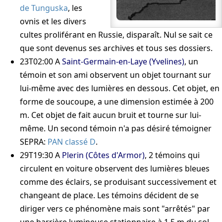
de Tunguska
, les
ovnis et les divers
cultes proliférant en Russie, disparaît. Nul se sait ce
que sont devenus ses archives et tous ses dossiers.
23T02:00
A
Saint-Germain-en-Laye (Yvelines)
, un
témoin et son ami observent un objet tournant sur
lui-même avec des lumières en dessous. Cet objet, en
forme de soucoupe, a une dimension estimée à 200
m. Cet objet de fait aucun bruit et tourne sur lui-
même. Un second témoin n'a pas désiré témoigner
SEPRA:
PAN classé D
.
29T19:30
A
Plerin (Côtes d'Armor)
, 2 témoins qui
circulent en voiture observent des lumières bleues
comme des éclairs, se produisant successivement et
changeant de place. Les témoins décident de se
diriger vers ce phénomène mais sont "arrêtés" par