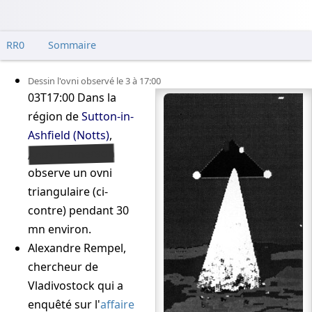
RR0
Sommaire
Dessin l'ovni observé le 3 à 17:00
03T17:00
Dans la
région de
Sutton-in-
Ashfield (Notts)
,
Andy Emmerson
observe un ovni
triangulaire (ci-
contre) pendant 30
mn environ.
Alexandre Rempel,
chercheur de
Vladivostock qui a
enquêté sur l'
affaire