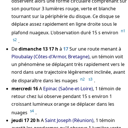
observent alors une forme circulaire comprenant sur
son pourtour 3 lumières rouge, verte et blanche
tournant sur la périphérie du disque. Ce disque se
déplace assez rapidement en ligne droite sous le
n1
plafond nuageux. L'observation duré 15 s environ
s2
.
De
dimanche 13 17 h
à
17
Sur une route menant à
Ploubalay (Côtes-d'Armor, Bretagne)
, un témoin voit
un phénomène se déplaçant très rapidement vers le
nord dans une trajectoire légèrement inclinée, avant
n2
s3
de disparaître dans les nuages
.
mercredi 16
A
Epinac (Saône-et-Loire)
, 1 témoin de
retour chez lui observe pendant 15 s environ 1
croissant lumineux orange se déplacer dans les
s4
nuages
.
jeudi 17 20 h
A
Saint Joseph (Réunion)
, 1 témoin
avertit les gendarmes qu'il observe 1 lumière verte