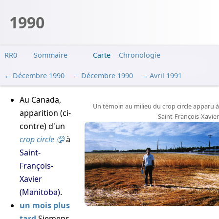
1990
RR0
Sommaire
Carte
Chronologie
Décembre 1990
Décembre 1990
Avril 1991
Au Canada,
Un témoin au milieu du crop circle apparu à
apparition (ci-
Saint-François-Xavier
contre) d'un
crop circle
à
Saint-
François-
Xavier
(Manitoba)
.
un mois plus
tard
Siemens