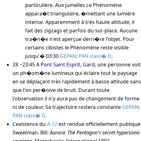
particulière. Aux jumelles ce Phénomène
appara�t triangulaire, �mettant une lumière
intense. Apparemment à très haute altitude, il
fait des zigzags et parfois du sur-place. Aucune
tra�n�e n'est aperçue derri�re l'objet. Pour
certains cibistes le Phénomène reste visible
jusqu'�
03:30
GEPAN
:
PAN class� D
.
28 ~23:45
A
Pont Saint Esprit, Gard
, une personne voit
un ph�om�ne lumineux qui éclaire tout le paysage
en se déplaçant très rapidement à basse altitude sans
que l'on per�oive de bruit. Durant toute
l'observation il n'y aura pas de changement de forme
ni de couleur. Sa trajectoire restera constante
GEPAN
:
PAN class� D
.
L'existence du
A-12
est rendue officiellement publique
Sweetman, Bill:
Aurora: The Pentagon's secret hypersonic