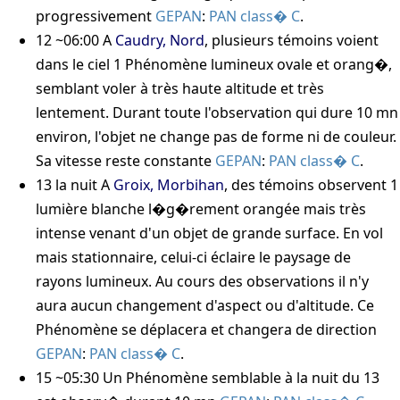
progressivement
GEPAN
:
PAN class� C
.
12 ~06:00
A
Caudry, Nord
, plusieurs témoins voient
dans le ciel 1 Phénomène lumineux ovale et orang�,
semblant voler à très haute altitude et très
lentement. Durant toute l'observation qui dure 10 mn
environ, l'objet ne change pas de forme ni de couleur.
Sa vitesse reste constante
GEPAN
:
PAN class� C
.
13
la nuit
A
Groix, Morbihan
, des témoins observent 1
lumière blanche l�g�rement orangée mais très
intense venant d'un objet de grande surface. En vol
mais stationnaire, celui-ci éclaire le paysage de
rayons lumineux. Au cours des observations il n'y
aura aucun changement d'aspect ou d'altitude. Ce
Phénomène se déplacera et changera de direction
GEPAN
:
PAN class� C
.
15 ~05:30
Un Phénomène semblable à la nuit du 13