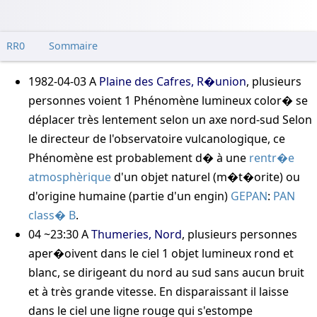
RR0
Sommaire
1982-04-03
A
Plaine des Cafres, R�union
, plusieurs
personnes voient 1 Phénomène lumineux color� se
déplacer très lentement selon un axe nord-sud
Selon
le directeur de l'observatoire vulcanologique, ce
Phénomène est probablement d� à une
rentr�e
atmosphèrique
d'un objet naturel (m�t�orite) ou
d'origine humaine (partie d'un engin)
GEPAN
:
PAN
class� B
.
04 ~23:30
A
Thumeries, Nord
, plusieurs personnes
aper�oivent dans le ciel 1 objet lumineux rond et
blanc, se dirigeant du nord au sud sans aucun bruit
et à très grande vitesse. En disparaissant il laisse
dans le ciel une ligne rouge qui s'estompe