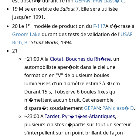
est observ� durant 10 mn
GEPAN
:
PAN class� C
.
19
Mise en orbite de
Saliout
7. Elle sera utilisée
jusqu'en 1991.
er
20
Le 1
modèle de production du
F-117
A s'�crase à
Groom Lake
durant des tests de validation de l'
USAF
Rich, B
.:
Skunk Works
, 1994
.
21
~21:00
A la
Ciotat, Bouches du Rh�ne
, un
automobiliste aper�oit dans le ciel une
formation en "V" de plusieurs boules
lumineuses d'un diamêtre estimé à 30 cm.
Durant 15 s, il observe 6 boules fixes qui
n'�mettent aucun bruit. Cet ensemble
dispara�t soudainement
GEPAN
:
PAN class� D
.
~23:00
A
Tardet, Pyr�n�es-Atlantiques
,
plusieurs cibistes r�partis sur tout un secteur
s'interpellent sur un point brillant de façon