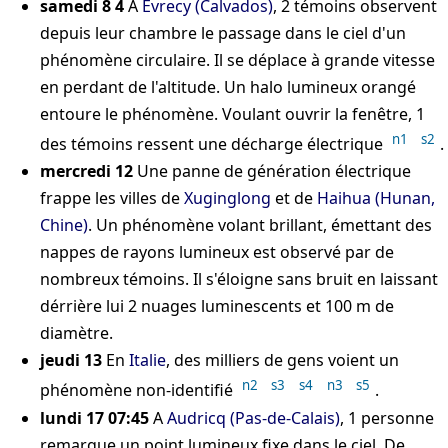
samedi 8
4
A
Evrecy (Calvados)
, 2 témoins observent
depuis leur chambre le passage dans le ciel d'un
phénomène circulaire. Il se déplace à grande vitesse
en perdant de l'altitude. Un halo lumineux orangé
entoure le phénomène. Voulant ouvrir la fenêtre, 1
n1
s2
des témoins ressent une décharge électrique
.
mercredi 12
Une panne de génération électrique
frappe les villes de
Xuginglong
et de
Haihua (Hunan,
Chine)
. Un phénomène volant brillant, émettant des
nappes de rayons lumineux est observé par de
nombreux témoins. Il s'éloigne sans bruit en laissant
dérrière lui 2 nuages luminescents et 100 m de
diamètre.
jeudi 13
En
Italie
, des milliers de gens voient un
n2
s3
s4
n3
s5
phénomène non-identifié
.
lundi 17 07:45
A
Audricq (Pas-de-Calais)
, 1 personne
remarque un point lumineux fixe dans le ciel. De