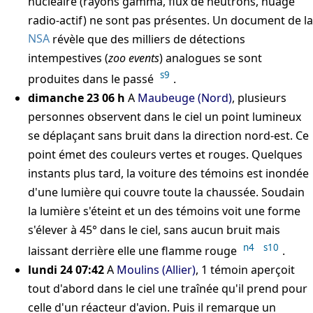
nucléaire (rayons gamma, flux de neutrons, nuage
radio-actif) ne sont pas présentes. Un document de la
NSA
révèle que des milliers de détections
intempestives (
zoo events
) analogues se sont
s9
produites dans le passé
.
dimanche 23 06 h
A
Maubeuge (Nord)
, plusieurs
personnes observent dans le ciel un point lumineux
se déplaçant sans bruit dans la direction nord-est. Ce
point émet des couleurs vertes et rouges. Quelques
instants plus tard, la voiture des témoins est inondée
d'une lumière qui couvre toute la chaussée. Soudain
la lumière s'éteint et un des témoins voit une forme
s'élever à 45° dans le ciel, sans aucun bruit mais
n4
s10
laissant derrière elle une flamme rouge
.
lundi 24 07:42
A
Moulins (Allier)
, 1 témoin aperçoit
tout d'abord dans le ciel une traînée qu'il prend pour
celle d'un réacteur d'avion. Puis il remarque un