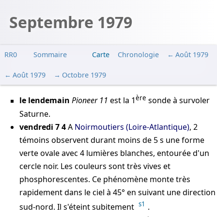
Septembre 1979
RR0
Sommaire
Carte
Chronologie
Août 1979
Août 1979
Octobre 1979
ère
le lendemain
Pioneer 11
est la 1
sonde à survoler
Saturne.
vendredi 7
4
A
Noirmoutiers (Loire-Atlantique)
, 2
témoins observent durant moins de 5 s une forme
verte ovale avec 4 lumières blanches, entourée d'un
cercle noir. Les couleurs sont très vives et
phosphorescentes. Ce phénomène monte très
rapidement dans le ciel à 45° en suivant une direction
s1
sud-nord. Il s'éteint subitement
.