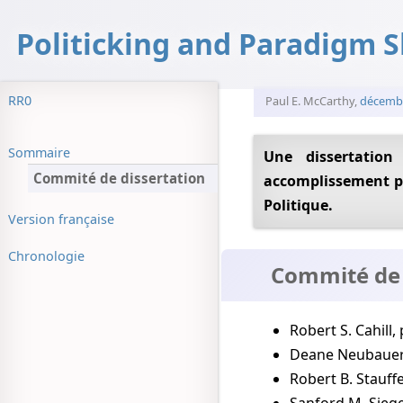
Politicking and Paradigm S
RR0
Paul E. McCarthy
,
décemb
Sommaire
Une dissertation soumise à la division des diplômes de l'Université d'Hawaii en
Commité de dissertation
accomplissement pa
Politique.
Version française
Chronologie
Commité de 
Robert S. Cahill,
Deane Neubaue
Robert B. Stauff