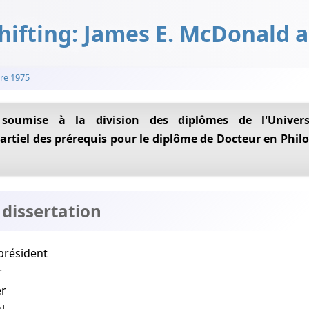
hifting: James E. McDonald 
re 1975
rtiel des prérequis pour le diplôme de Docteur en Phil
dissertation
 président
r
er