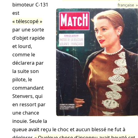
bimoteur C-131
française
est
télescopé
par une sorte
d'objet rapide
et lourd,
comme le
déclarera par
la suite son
pilote, le
commandant
Stenvers, qui
en ressort par
une chance
inouïe. Seule la
queue avait reçu le choc et aucun blessé ne fut à
déplorer.
Quelque chose d'inconnu avait heurté cet