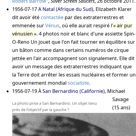
Robert Barrow
",
Silver Screen Saucers
, 26 octobre 2011
.
1956-07-17
A
Natal (Afrique du Sud)
, Elizabeth Klarer
dit avoir été
contactée
par des extraterrestres et
emmenée sur
Vénus
, où elle aurait respiré l'
air pur
vénusien
. 4 photos noir et blanc d'une assiette Spin-
O-Reno
Un jouet que l'on fait tourner en équilibre sur
un bâton comme dans certains numéros de cirque
jettée en l'air accompagnent son signalement. Elle dit
avoir un message des extraterrestres indiquant que
la Terre doit arrêter les essais nucléaires et former un
gouvernement mondial
socialiste
.
1956-07-19
À
San Bernardino (Californie)
, Michael
Savage
La photo prise a San Bernardino. Un objet tenu
(15 ans)
près de l'objectif par la gauche ?
est
étendu
sur