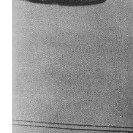
l'herbe à
prendre
des
photos
avec son
nouvel
appareil,
lorsqu'un
objet en
forme de