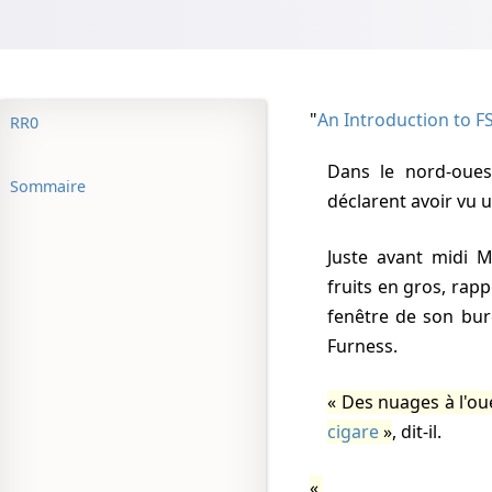
"
An Introduction to 
RR0
Dans le nord-ouest de l'Angleterre mardi dernier les observateurs
Sommaire
déclarent avoir vu u
Juste avant midi M. Edward Leslie Docker, directeur d'une firme de
fruits en gros, rap
fenêtre de son bur
Furness.
Des nuages à l'ou
cigare
, dit-il.