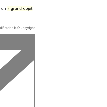
u un
grand objet
ification le
© Copyright