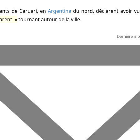
ants de Caruari, en
Argentine
du nord, déclarent avoir v
parent
tournant autour de la ville.
Dernière mod