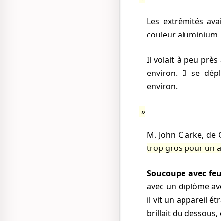
Les extrêmités avaient l'air plus sombres que le centre, qui était de
couleur aluminium.
Il volait à peu près à 4000 pieds, et j'ai estimé sa longueur à 100 pieds
environ. Il se dép
environ.
M. John Clarke, d
trop gros pour un 
Soucoupe avec feu
avec un diplôme av
il vit un appareil é
brillait du dessous, 