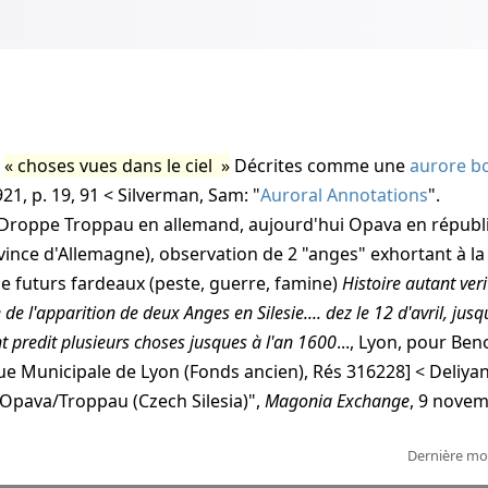
,
choses vues dans le ciel
Décrites comme une
aurore b
21, p. 19, 91 < Silverman, Sam: "
Auroral Annotations
"
.
Droppe
Troppau en allemand, aujourd'hui Opava en répub
ovince d'Allemagne), observation de 2 "anges" exhortant à la
e futurs fardeaux (peste, guerre, famine)
Histoire autant ver
 de l'apparition de deux Anges en Silesie.... dez le 12 d'avril, jus
t predit plusieurs choses jusques à l'an 1600
..., Lyon, pour Ben
ue Municipale de Lyon (Fonds ancien), Rés 316228] < Deliyanni
: Opava/Troppau (Czech Silesia)
",
Magonia Exchange
, 9 nove
Dernière mod