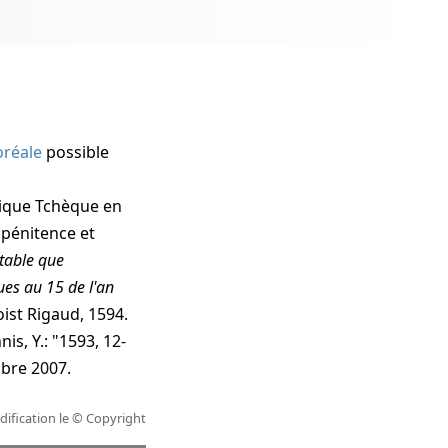
oréale
possible
lique Tchèque
en
 pénitence et
itable que
ques au 15 de l'an
oist Rigaud, 1594.
s, Y.: "
1593, 12-
mbre 2007
.
ification le
© Copyright