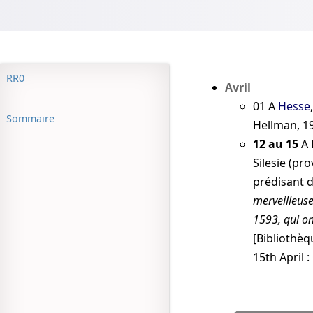
RR0
Avril
01
A
Hesse
Sommaire
Hellman, 19
12 au 15
A 
Silesie (pr
prédisant d
merveilleuse
1593, qui on
[Bibliothèq
15th April 