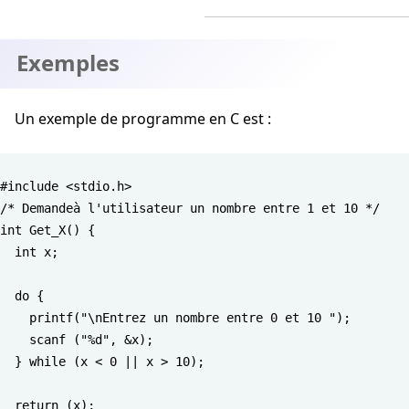
Exemples
Un exemple de programme en C est :
#include <stdio.h>

/* Demandeà l'utilisateur un nombre entre 1 et 10 */

int Get_X() {

  int x;

  do {

    printf("\nEntrez un nombre entre 0 et 10 ");

    scanf ("%d", &x);

  } while (x < 0 || x > 10);

  return (x);
