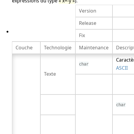
expressions du type
x=-y
).
Version
Release
Fix
Couche
Technologie
Maintenance
Descrip
Caractè
char
ASCII
Texte
char