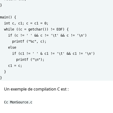
}

main() {

  int c, c1; c = c1 = 0;

  while ((c = getchar()) != EOF) {

    if (c != ' ' && c != '\t' && c != '\n')

      printf ("%c", c);

    else

      if (c1 != ' ' & c1 != '\t' && c1 != '\n')

        printf ("\n");

    c1 = c;

  }

Un exemple de compilation C est :
cc MonSource.c