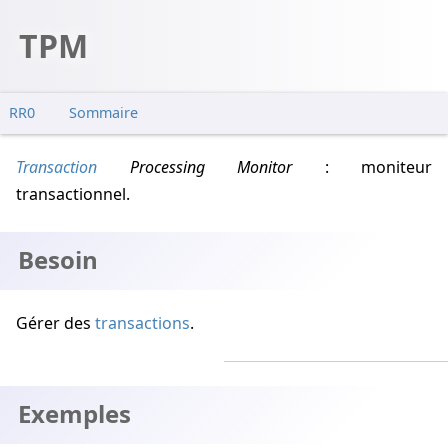
TPM
RR0
Sommaire
Besoin
Transaction
Processing Monitor
: moniteur
Exemples
transactionnel.
Notes
Besoin
Gérer des
transactions
.
Exemples