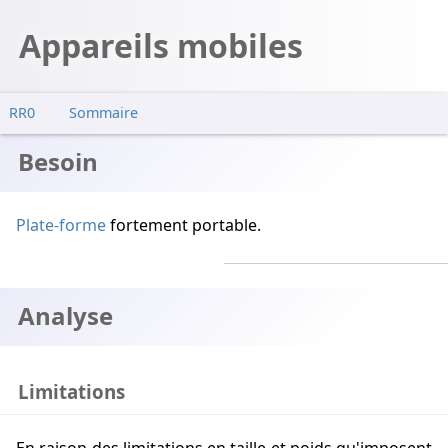
Appareils mobiles
RR0
Sommaire
Besoin
Besoin
Analyse
Limitations
Plate-forme
fortement portable.
Avantages
Conception
Implémentation
Analyse
Exemples
Limitations