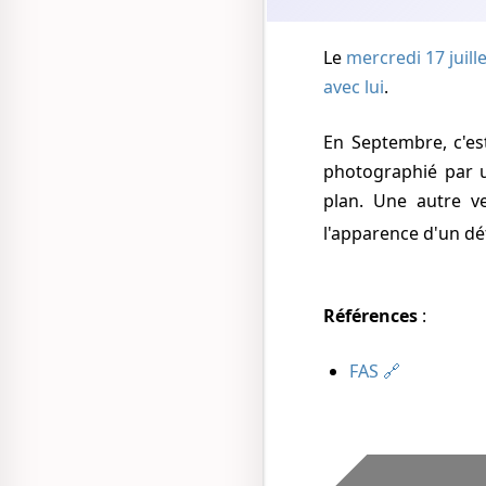
Le
mercredi 17 juill
avec lui
.
En Septembre, c'est un autre bimoteur RB-47 survolant la base d'Edwards (Californie), qui est
photographié par u
plan. Une autre ve
l'apparence d'un d
Références
:
FAS