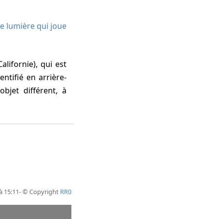
e lumière qui joue
ntifié en arrière-
bjet différent, à
 à 15:11- © Copyright
RR0