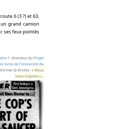
route 6 (3 ?) et 63,
ur un grand camion
ec ses feux pointés
ndon
, directeur du
Projet
es ovnis de l'Université du
 Shirmer (à droite) :
Nous
vous croyons
...