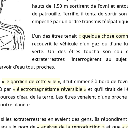
hauts de 1,50 m sortirent de l'ovni et ento
de patrouille. Terrifié, il tenta de sortir s
empêché par un ordre transmis télépathiq
L'un des êtres tenait
quelque chose comm
recouvrit le véhicule d'un gaz ou d'une l
verte. Un des êtres toucha son cou e
extraterrestres l'interrogèrent au suje
ervoir d'eau tout proches.
e
le gardien de cette ville
, il fut emmené à bord de l'ovn
mû par
électromagnétisme réversible
et qu'il tirait de l
sources d'eau de la terre. Les êtres venaient d'une proche 
 notre planète.
sous le nom de
analyse de la reproduction
et que