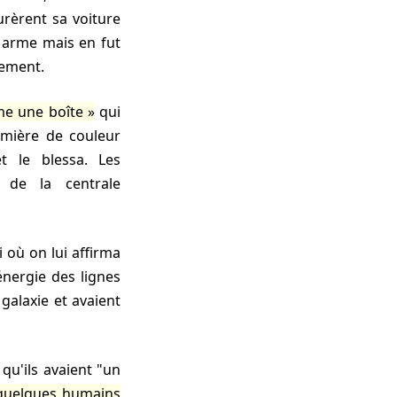
urèrent sa voiture
on arme mais en fut
uement.
e une boîte
qui
umière de couleur
t le blessa. Les
t de la centrale
i où on lui affirma
'énergie des lignes
galaxie et avaient
quelques humains