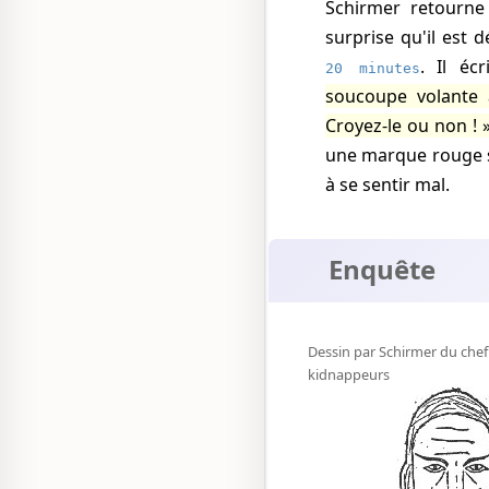
Schirmer retourne au poste de police, et constate avec
surprise qu'il est d
. Il éc
20 minutes
soucoupe volante 
Croyez-le ou non !
une marque rouge s
à se sentir mal.
Enquête
Dessin par Schirmer du chef
kidnappeurs