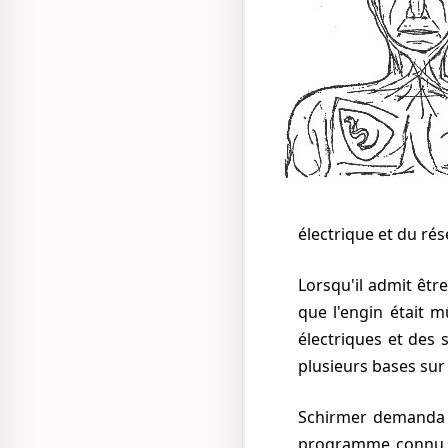
électrique et du rés
Lorsqu'il admit êtr
que l'engin était 
électriques et des 
plusieurs bases sur
Schirmer demanda si les extraterrestres enlevaient des gens. Ils répondirent qu'ils avaient "un
programme connu 