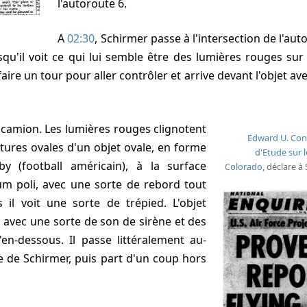
l'autoroute 6.
A
02:30
, Schirmer passe à l'intersection de l'auto
rsqu'il voit ce qui lui semble être des lumières rouges s
 faire un tour pour aller contrôler et arrive devant l'objet av
Edward U. Co
tures ovales d'un objet ovale, en forme
d'Etude sur l
y (football américain), à la surface
Colorado
, déclare à
m poli, avec une sorte de rebord tout
 il voit une sorte de trépied. L'objet
rs avec une sorte de son de sirène et des
en-dessous. Il passe littéralement au-
e de Schirmer, puis part d'un coup hors