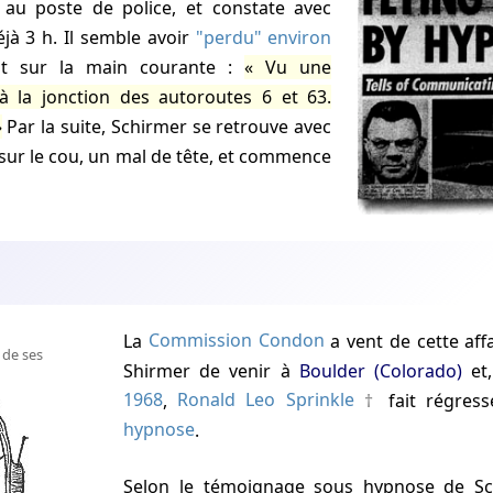
éjà 3 h. Il semble avoir
"perdu" environ
rit sur la main courante :
Vu une
à la jonction des autoroutes 6 et 63.
Par la suite, Schirmer se retrouve avec
ur le cou, un mal de tête, et commence
La
Commission Condon
a vent de cette aff
 de ses
Shirmer de venir à
Boulder (Colorado)
et
1968
,
Ronald Leo Sprinkle
fait régress
hypnose
.
Selon le témoignage sous hypnose de Schirmer, des êtres