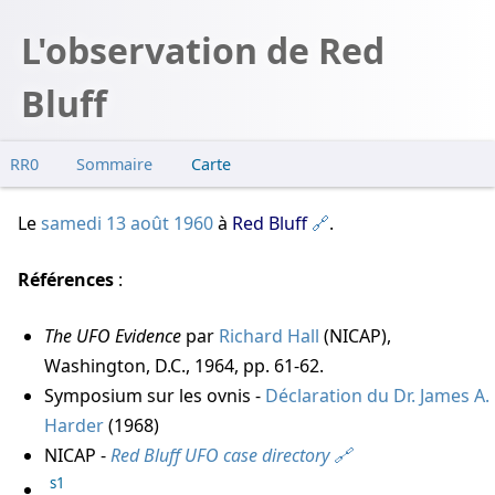
L'observation de Red
Bluff
RR0
Sommaire
Carte
Le
samedi 13 août 1960
à
Red Bluff
.
Références
:
The UFO Evidence
par
Richard Hall
(NICAP),
Washington, D.C., 1964, pp. 61-62.
Symposium sur les ovnis -
Déclaration du Dr. James A.
Harder
(1968)
NICAP -
Red Bluff UFO case directory
s1