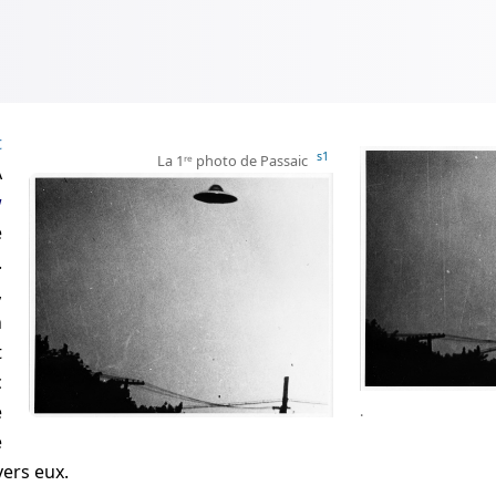
t
s1
La 1ʳᵉ photo de Passaic
À
w
e
.
,
n
t
c
e
.
e
vers eux.