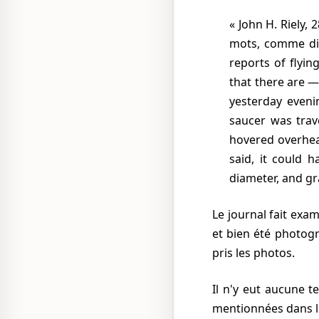
John H. Riely,
mots, comme dit
reports of flyin
that there are —
yesterday evenin
saucer was trav
hovered overhea
said, it could 
diameter, and gr
Le journal fait examiner les photos et reçoit un rapport indiquant qu'un objet plutôt grand a bel
et bien été photogr
pris les photos.
Il n'y eut aucune tentatice de faire connaître les photos plus avant, et elles ne sont même pas
mentionnées dans l