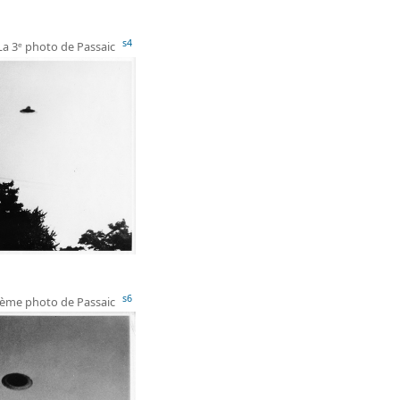
s4
La 3ᵉ photo de Passaic
s6
5ème photo de Passaic