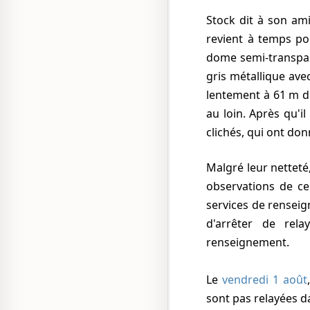
Stock dit à son ami de garder un œil dessus tandis qu'il court chercher son appareil photo. Il
revient à temps pou
dome semi-transpar
gris métallique ave
lentement à
61 m
du
au loin. Après qu'i
clichés, qui ont do
Malgré leur netteté, ces photos ne captent pas beaucoup d'attention, au milieu des quelque 700
observations de c
services de renseig
d'arrêter de rel
renseignement.
Le
vendredi 1 août
sont pas relayées d