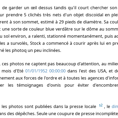
r prendre 5 clichés très nets d'un objet discoïdal en ple
ent à son sommet, estimé à 29 pieds de diamètre. Sa coul
c une sorte de couleur blue verdâtre sur le dôme au sommet
 sol environ, a ralenti, stationné momentanément, puis acc
l les a survolés, Stock a commencé à courir après lui en pr
nné les photoq un peu inclinées.
e mois d'Eté
01/01/1952 00:00:00
dans l'est des USA, et d
nement aux forces de l'ordre et à toutes les agences d'inf
ayer les témoignages d'ovnis pour éviter d'encombr
s2
, les photos sont publiées dans la presse locale
, le
di
ans des dépêches. Seule une coupure de presse incomplète 