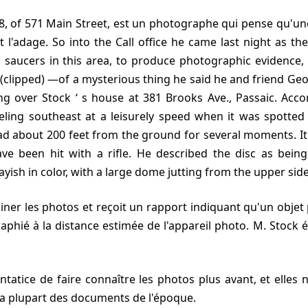
 28, of 571 Main Street, est un photographe qui pense qu'un
 l'adage. So into the Call office he came last night as t
g saucers in this area, to produce photographic evidence,
(clipped) —of a mysterious thing he said he and friend Ge
g over Stock ‘ s house at 381 Brooks Ave., Passaic. Accor
eling southeast at a leisurely speed when it was spotted
d about 200 feet from the ground for several moments. It 
have been hit with a rifle. He described the disc as bein
ayish in color, with a large dome jutting from the upper sid
aphié à la distance estimée de l'appareil photo. M. Stock ét
a plupart des documents de l'époque.