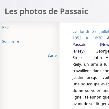
Les photos de Passaic
RR0
Le
lundi 28 juille
1952 à 16:30
Sommaire
Passaic (Ne
Jersey)
, Georg
Carte
Stock et John H
Riely, un ami à lui
travaillent dans so
jardin lorsqu'il voi
une soucoupe ave
dome survoler un
ligne téléphoniqu
avant de se diriger 