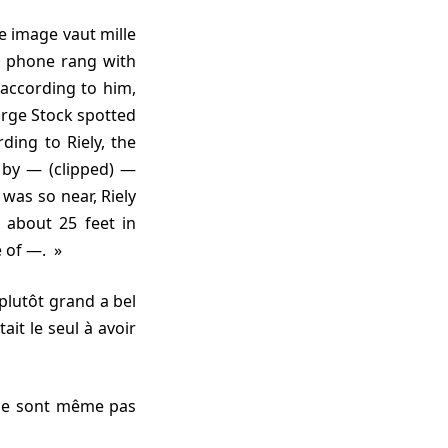
e image vaut mille
he phone rang with
 according to him,
orge Stock spotted
ding to Riely, the
 by — (clipped) —
was so near, Riely
g about 25 feet in
e of —.
ait le seul à avoir