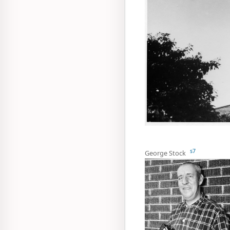
s7
George Stock