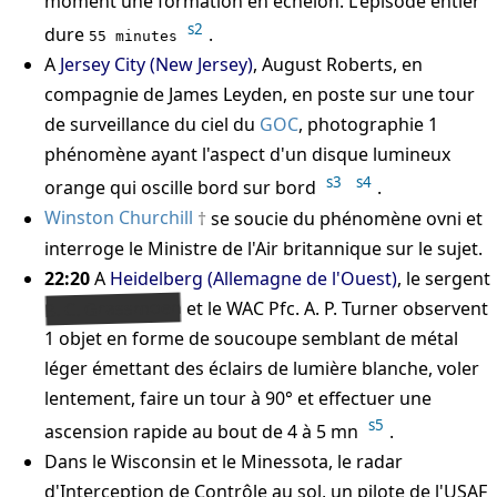
moment une formation en échelon. L'épisode entier
s2
dure
.
55 minutes
A
Jersey City (New Jersey)
, August Roberts, en
compagnie de James Leyden, en poste sur une tour
de surveillance du ciel du
GOC
, photographie 1
phénomène ayant l'aspect d'un disque lumineux
s3
s4
orange qui oscille bord sur bord
.
Winston Churchill
se soucie du phénomène ovni et
interroge le Ministre de l'Air britannique sur le sujet.
22:20
A
Heidelberg (Allemagne de l'Ouest)
, le sergent
B. C. Grassmoen
et le WAC Pfc. A. P. Turner observent
1 objet en forme de soucoupe semblant de métal
léger émettant des éclairs de lumière blanche, voler
lentement, faire un tour à 90° et effectuer une
s5
ascension rapide au bout de 4 à 5 mn
.
Dans le Wisconsin et le Minessota, le radar
d'Interception de Contrôle au sol, un pilote de l'USAF