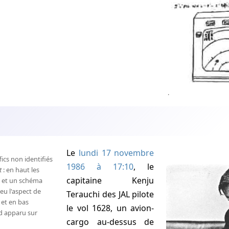
.
n
Le
lundi 17 novembre
fics non identifiés
1986 à 17:10
, le
t
: en haut les
capitaine Kenju
n et un schéma
ieu l'aspect de
Terauchi des JAL pilote
 et en bas
le vol 1628, un avion-
d apparu sur
cargo au-dessus de