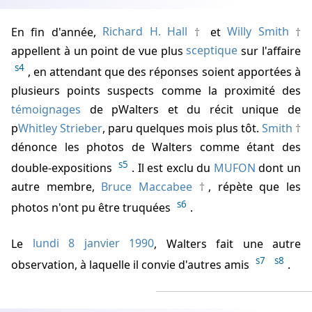
En fin d'année,
Richard H. Hall
et
Willy Smith
appellent à un point de vue plus
sceptique
sur l'affaire
s4
, en attendant que des réponses soient apportées à
plusieurs points suspects comme la proximité des
témoignages
de p
Walters
et du récit unique de
p
Whitley Strieber
, paru quelques mois plus tôt.
Smith
dénonce les photos de Walters comme étant des
s5
double-expositions
. Il est exclu du
MUFON
dont un
autre membre,
Bruce Maccabee
, répète que les
s6
photos n'ont pu être truquées
.
Le
lundi 8 janvier 1990
,
Walters
fait une autre
s7
s8
observation, à laquelle il convie d'autres amis
.