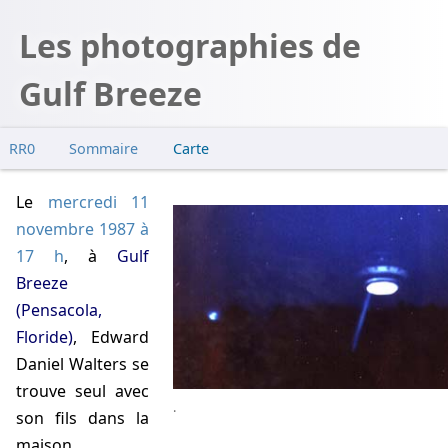
Les photographies de
Gulf Breeze
RR0
Sommaire
Carte
Rencontre
Le
mercredi 11
Le "cliché de la route"
novembre 1987 à
Premiers doutes
17 h
, à
Gulf
Maquette
Breeze
Un ado complice
(Pensacola,
MUFON
Floride)
,
Edward
Avion et ovni
Daniel Walters
se
trouve seul avec
.
son fils dans la
maison