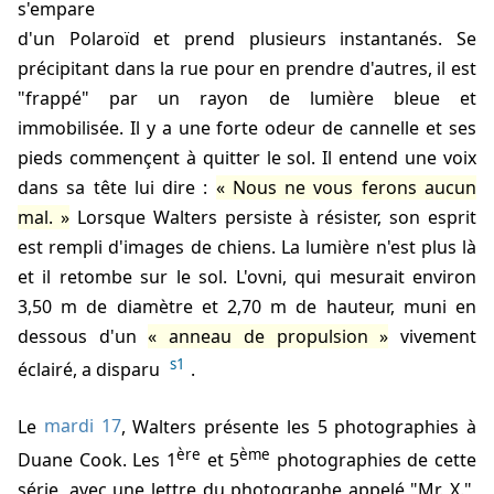
s'empare
d'un Polaroïd et prend plusieurs instantanés. Se
précipitant dans la rue pour en prendre d'autres, il est
"frappé" par un rayon de lumière bleue et
immobilisée. Il y a une forte odeur de cannelle et ses
pieds commençent à quitter le sol. Il entend une voix
dans sa tête lui dire :
Nous ne vous ferons aucun
mal.
Lorsque
Walters
persiste à résister, son esprit
est rempli d'images de chiens. La lumière n'est plus là
et il retombe sur le sol. L'ovni, qui mesurait environ
3,50 m de diamètre et 2,70 m de hauteur, muni en
dessous d'un
anneau de propulsion
vivement
s1
éclairé, a disparu
.
Le
mardi 17
,
Walters
présente les 5 photographies à
ère
ème
Duane Cook. Les 1
et 5
photographies de cette
série, avec une lettre du photographe appelé "Mr. X.",