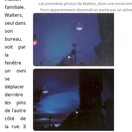
Les premières photos de Walters, dont une montrant
familiale.
l'ovni apparemment dissimulé en partie par un arbre
Walters
,
seul dans
son
bureau,
voit par
la
fenêtre
un ovni
se
déplacer
derrière
les pins
de l'autre
côté de
la rue. Il