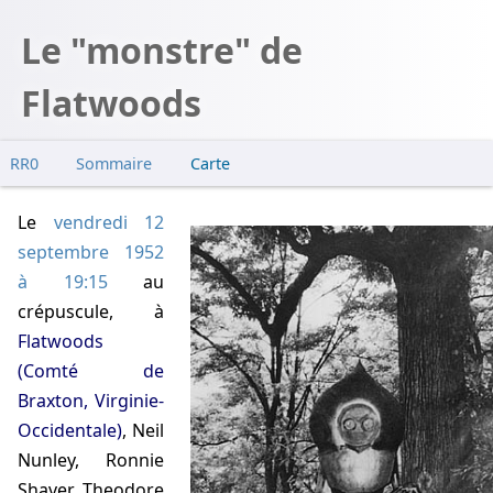
Le "monstre" de
Flatwoods
RR0
Sommaire
Carte
Le
vendredi 12
septembre 1952
à 19:15
au
crépuscule, à
Flatwoods
(Comté de
Braxton, Virginie-
Occidentale)
, Neil
Nunley, Ronnie
Shaver, Theodore