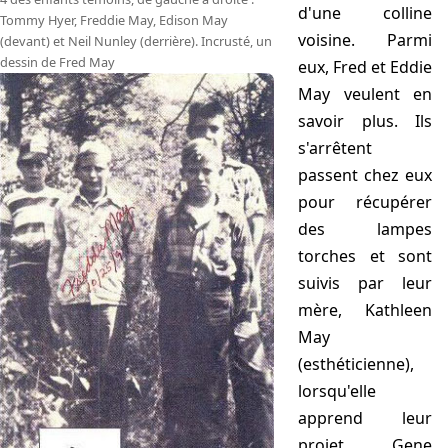
d'une colline
Tommy Hyer, Freddie May, Edison May
voisine. Parmi
(devant) et Neil Nunley (derrière). Incrusté, un
dessin de Fred May
eux, Fred et Eddie
May veulent en
savoir plus. Ils
s'arrêtent
passent chez eux
pour récupérer
des lampes
torches et sont
suivis par leur
mère, Kathleen
May
(esthéticienne),
lorsqu'elle
apprend leur
projet. Gene