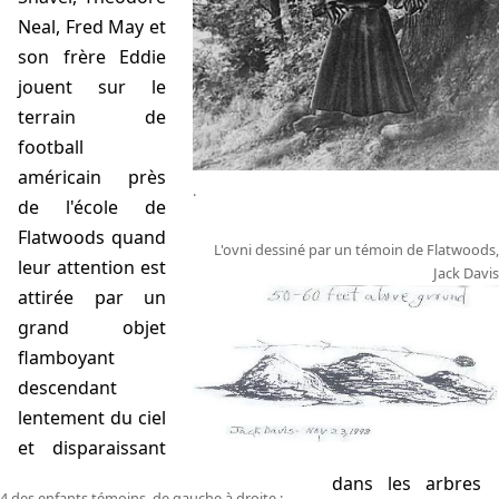
Neal, Fred May et
son frère Eddie
jouent sur le
terrain de
football
américain près
.
de l'école de
Flatwoods quand
L'ovni dessiné par un témoin de Flatwoods,
leur attention est
Jack Davis
attirée par un
grand objet
flamboyant
descendant
lentement du ciel
et disparaissant
dans les arbres
4 des enfants témoins, de gauche à droite :