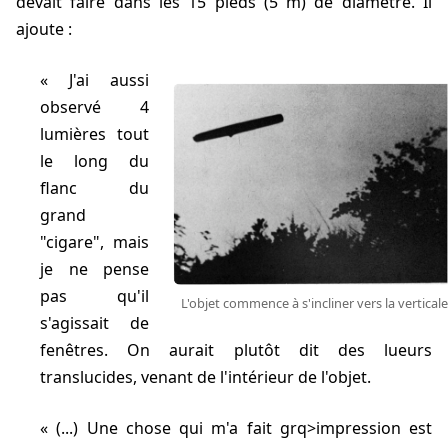
devait faire dans les 15 pieds (5 m) de diamètre. Il
ajoute :
J'ai aussi
observé 4
lumières tout
le long du
flanc du
grand
"cigare", mais
je ne pense
pas qu'il
L'objet commence à s'incliner vers la verticale
s'agissait de
fenêtres. On aurait plutôt dit des lueurs
translucides, venant de l'intérieur de l'objet.
(...) Une chose qui m'a fait grq>impression est