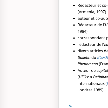
Rédacteur et co-
(Armenia, 1997)
auteur et co-aut
Rédacteur de l'
U
1984)
correspondant po
rédacteur de l'
Eu
divers articles da
Bulletin
du
BUFO
Phenomena
(Fran
Auteur de
capitol
(
UFOs: a Definiti
internationaux (
Londres 1989).
s2