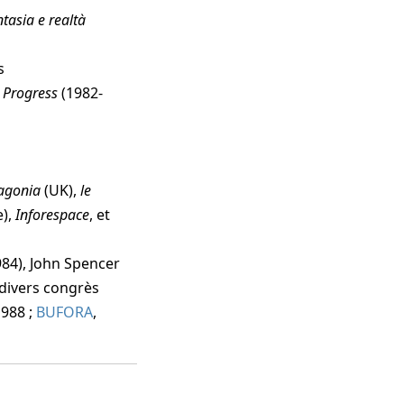
ntasia e realtà
s
n Progress
(1982-
agonia
(UK),
le
),
Inforespace
, et
984), John Spencer
e divers congrès
1988 ;
BUFORA
,