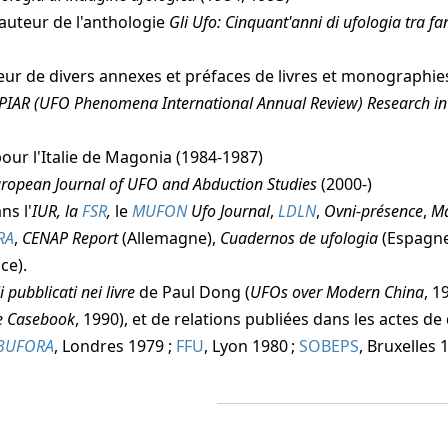
auteur de l'anthologie
Gli Ufo: Cinquant'anni di ufologia tra fa
eur de divers annexes et préfaces de livres et monographie
PIAR (UFO Phenomena International Annual Review) Research i
ur l'Italie de
Magonia
(1984-1987)
ropean Journal of UFO and Abduction Studies
(2000-)
ns l'
IUR, la
FSR
,
le
MUFON
Ufo Journal
,
LDLN
,
Ovni-présence
,
M
RA
,
CENAP Report
(Allemagne),
Cuadernos de ufologia
(Espagne
ce).
i pubblicati nei livre
de Paul Dong (
UFOs over Modern China
, 1
ve Casebook
, 1990), et de relations publiées dans les actes d
BUFORA
, Londres 1979 ;
FFU
, Lyon 1980 ;
SOBEPS
, Bruxelles 