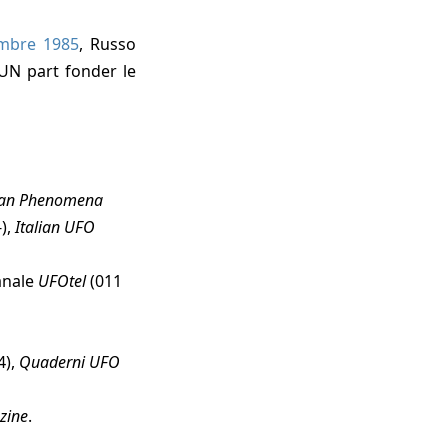
mbre 1985
, Russo
UN part fonder le
ean Phenomena
-),
Italian UFO
manale
UFOtel
(011
4),
Quaderni UFO
zine
.