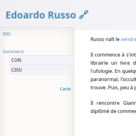
Edoardo Russo
RR0
Russo naît
le
vendre
Sommaire
Il commence à s'in
CUN
librairie un livre
CISU
l'ufologie. En quelq
paranormal, l'occult
trouve. Puis, peu à 
Carte
Il rencontre Gianni Settimo, qui "l'adopte" pratiquement. Il est
diplômé de commer