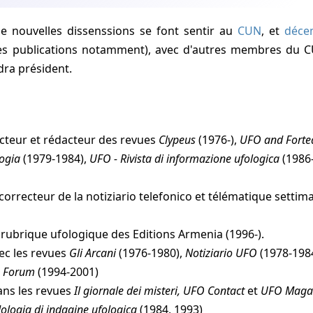
de nouvelles dissenssions se font sentir au
CUN
, et
déce
 des publications notamment), avec d'autres membres du C
ndra président.
ecteur et rédacteur des revues
Clypeus
(1976-),
UFO and Fort
logia
(1979-1984),
UFO - Rivista di informazione ufologica
(1986
 correcteur de la notiziario telefonico et télématique setti
 rubrique ufologique des Editions Armenia (1996-).
ec les revues
Gli Arcani
(1976-1980),
Notiziario UFO
(1978-198
 Forum
(1994-2001)
dans les revues
Il giornale dei misteri, UFO Contact
et
UFO Maga
ologia di indagine ufologica
(1984, 1993)