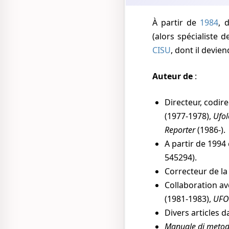
À partir de
1984
, 
(alors spécialiste
CISU
, dont il devie
Auteur de
:
Directeur, codir
(1977-1978),
Ufo
Reporter
(1986-).
A partir de 1994
545294).
Correcteur de la
Collaboration av
(1981-1983),
UFO
Divers articles 
Manuale di metod