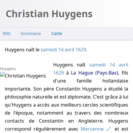
Christian Huygens
RR0
Sommaire
Carte
Vie extraterrestre
Huygens naît
le
samedi 14 avril 1629
.
Huygens naît
samedi 14 avril
Huygens
1629
à
La Hague (Pays-Bas)
, fils
d'une famille hollandaise
importante. Son père Constantin Huygens a étudié la
philosophie naturelle et est diplomate. C'est grâce à lui
qu'Huygens a accès aux meilleurs cercles scientifiques
de l'époque, notamment au travers des nombreux
contacts de Constantin en Angleterre. Huygens
correspond régulièrement avec
Mersenne
et est