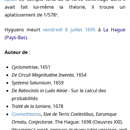
avait fait lui-même la théorie, il trouve un
aplatissement de 1/578ᵉ.
Hyguens meurt
vendredi 8 juillet 1695
à
La Hague
(Pays-Bas)
.
Auteur de
:
Cyclometriae
, 1651
De Circuli Magnitudine Inventa
, 1654
Systema Saturnium
, 1659
De Ratiociniis in Ludo Aleae
- Sur le calcul des
probabilités
Traité de la lumiere
, 1678
Cosmotheoros
, Sive de Terris Coelestibus, Earumque
Ornatu, Conjecturae
. The Hague: 1698 (Oeuvres XXI).
(Huygens's work appears in many later versions and