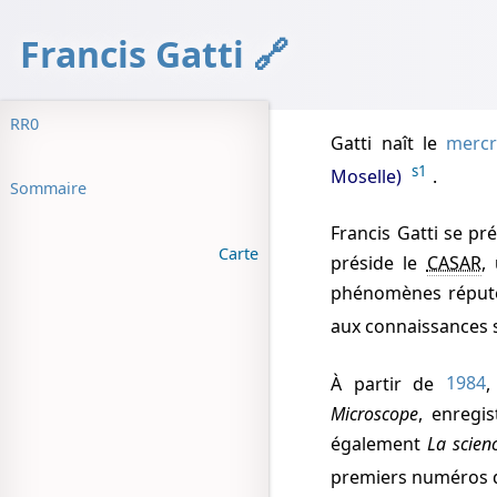
Francis Gatti
RR0
Gatti naît
le
mercr
s1
Moselle)
.
Sommaire
Francis Gatti
se pré
Carte
préside le
CASAR
,
phénomènes réputé
aux connaissances 
À partir de
1984
,
Microscope
, enregis
également
La scien
premiers numéros 