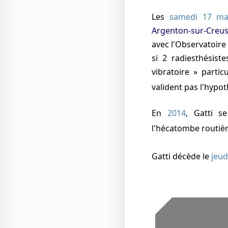
Les
samedi 17 ma
Argenton-sur-Creus
avec l'Observatoire
si 2 radiesthésist
vibratoire » parti
valident pas l'hypo
En
2014
, Gatti s
l'hécatombe routière
Gatti décède
le
jeud