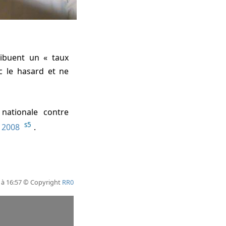
ribuent un « taux
ec le hasard et ne
nationale contre
s5
n
2008
.
6 à 16:57 © Copyright
RR0