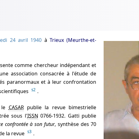
edi 24 avril 1940
à
Trieux (Meurthe-et-
sente comme chercheur indépendant et
 une association consacrée à l'étude de
s paranormaux et à leur confrontation
s2
scientifiques
.
 le
CASAR
publie la revue bimestrielle
trée sous l'
ISSN
0766-1932. Gatti publie
ce confrontée à son futur
, synthèse des 70
s3
de la revue
.