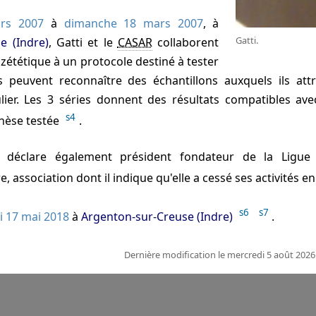
rs 2007
à
dimanche 18 mars 2007
, à
Gatti.
e (Indre)
, Gatti et le
CASAR
collaborent
 zététique à un protocole destiné à tester
es peuvent reconnaître des échantillons auxquels ils att
culier. Les 3 séries donnent des résultats compatibles av
s4
thèse testée
.
e déclare également président fondateur de la Ligue 
, association dont il indique qu'elle a cessé ses activités e
s6
s7
i 17 mai 2018
à
Argenton-sur-Creuse (Indre)
.
Dernière modification le mercredi 5 août 202