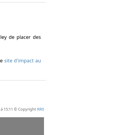
ey de placer des
le
site d'impact au
 à 15:11 © Copyright
RR0