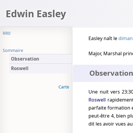
Edwin Easley
RR0
Easley naît
le
dimanc
Sommaire
Major, Marshal prin
Observation
Roswell
Observatio
Carte
Une nuit vers 23:3
Roswell
rapidement. 
parfaite formation e
peut-être
4
, bien pl
dit les avoir vues au