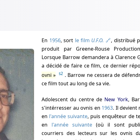
En
1956
, sort
le film
U.F.O.
, distribué 
produit par Greene-Rouse Production
Lorsque Barrow demandera à Clarence G
a décidé de faire ce film, ce dernier rép
s2
ovni
. Barrow ne cessera de défendr
ce film tout au long de sa vie.
Adolescent du centre de
New York
, Ba
s'intérresser au ovnis en
1963
. Il devie
en
l'année suivante
, puis enquêteur de te
en
l'année suivante
(où il sont publ
courriers des lecteurs sur les ovnis 