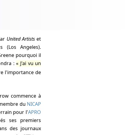
par
United Artists
et
s (Los Angeles).
reene pourquoi il
ondra :
J'ai vu un
e l'importance de
rrow commence à
nt membre du
NICAP
rrain pour l'
APRO
iés ses premiers
dans des journaux