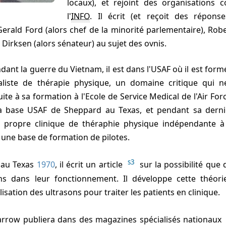
locaux), et rejoint des organisation
l'
INFO
. Il écrit (et reçoit des répons
erald Ford (alors chef de la minorité parlementaire), Rob
 Dirksen (alors sénateur) au sujet des ovnis.
ndant la guerre du Vietnam, il est dans l'USAF où il est fo
liste de thérapie physique, un domaine critique qui n
e à sa formation à l'Ecole de Service Medical de l'Air Force
la base USAF de Sheppard au Texas, et pendant sa dern
 sa propre clinique de théraphie physique indépendante 
une base de formation de pilotes.
s3
é au Texas
1970
, il écrit un article
sur la possibilité que 
sons dans leur fonctionnement. Il développe cette théori
ilisation des ultrasons pour traiter les patients en clinique.
arrow publiera dans des magazines spécialisés nationaux