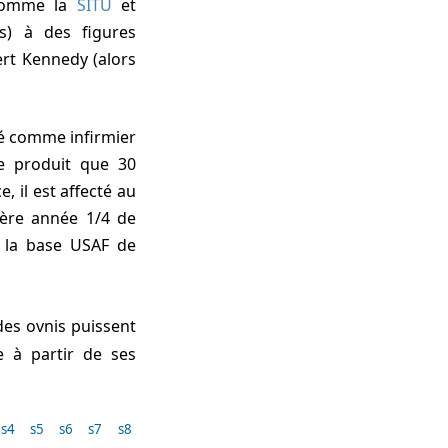
s comme la
SITU
et
es) à des figures
ert Kennedy (alors
rmé comme infirmier
e produit que 30
, il est affecté au
ière année 1/4 de
à la base USAF de
des ovnis puissent
e à partir de ses
s4
s5
s6
s7
s8