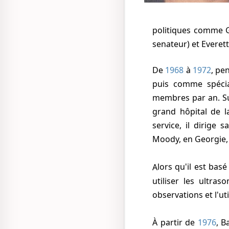
politiques comme G
senateur) et Everett
De
1968
à
1972
, pe
puis comme spécia
membres par an. Suit
grand hôpital de 
service, il dirige
Moody, en Georgie, 
Alors qu'il est bas
utiliser les ultra
observations et l'ut
À partir de
1976
, B