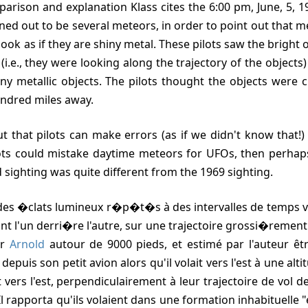
arison and explanation Klass cites the 6:00 pm, June, 5, 19
ned out to be several meteors, in order to point out that 
look as if they are shiny metal. These pilots saw the bright
.e., they were looking along the trajectory of the objects
ny metallic objects. The pilots thought the objects were c
undred miles away.
lots could mistake daytime meteors for UFOs, then perhaps
 sighting was quite different from the 1969 sighting.
 des �clats lumineux r�p�t�s à des intervalles de temps va
nt l'un derri�re l'autre, sur une trajectoire grossi�rement
ar
Arnold
autour de 9000 pieds, et estimé par l'auteur êt
t depuis son petit avion alors qu'il volait vers l'est à une al
t vers l'est, perpendiculairement à leur trajectoire de vol 
 Il rapporta qu'ils volaient dans une formation inhabituelle