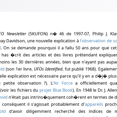
FO Newsletter
(SKUFON) n� 46 de
1997-07
,
Philip J. Kla
ay Davidson, une nouvelle explication à
l'observation de 
d
. On se demande pourquoi il a fallu 50 ans pour que cett
has �crit des articles et des livres prétendant explique
moins les 30 dernières années, bien que n'ayant pas aupa
old
(son 1er livre,
UFOs Identified
, fut publié
1968
). Egaleme
le explication est nécessaire parce qu'il y en a d�j� plusi
 petite observation ?). L'
Air Force
a officiellement qua
voir les fichiers du
projet Blue Book
). En
1948
le Dr.
J. All
nold
n'était pas intrins�quement coh�rent en termes de dis
n conséquent il s'agissait probablement d'
appareils
proche
old
d'avoir diligemment recherché des indices de m