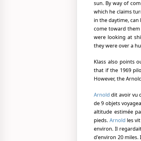
sun. By way of comp
which he claims tur
in the daytime, can 
come toward them (i
were looking at shi
they were over a h
Klass also points out that pilots can make errors (as if we didn't know that!) The implication is
that if the 1969 pi
However, the Arnold
Arnold
dit avoir vu
de 9 objets voyagea
altitude estimée p
pieds.
Arnold
les vi
environ. Il regardai
d'environ 20 miles.