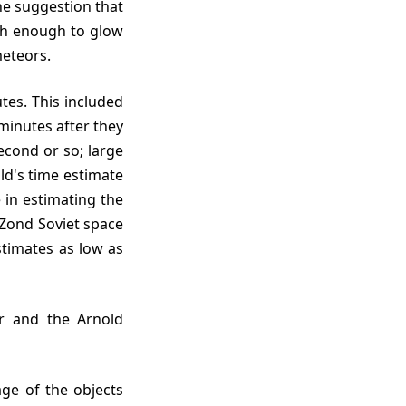
The suggestion that
igh enough to glow
meteors.
minutes after they
econd or so; large
ld's time estimate
 in estimating the
 Zond Soviet space
stimates as low as