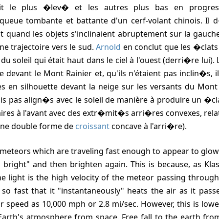
ait le plus �lev� et les autres plus bas en progres
 queue tombante et battante d'un cerf-volant chinois. Il
t quand les objets s'inclinaient abruptement sur la gauche 
une trajectoire vers le sud.
Arnold
en conclut que les �clats 
u soleil qui était haut dans le ciel à l'ouest (derri�re lui).
e devant le Mont Rainier et, qu'ils n'étaient pas inclin�s, 
s en silhouette devant la neige sur les versants du Mont R
s pas align�s avec le soleil de manière à produire un �clat b
ires à l'avant avec des extr�mit�s arri�res convexes, rel
 une double forme de
croissant
concave à l'arri�re).
 bright" and then brighten again. This is because, as Klas
he light is the high velocity of the meteor passing throu
 so fast that it "instantaneously" heats the air as it pass
r speed as 10,000 mph or 2.8 mi/sec. However, this is lowe
Earth's atmosphere from space. Free fall to the earth fro