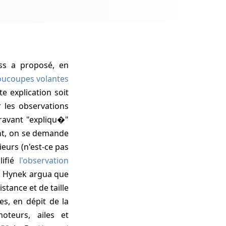
ss
a proposé, en
soucoupes volantes
e explication soit
r les observations
ravant "expliqu�"
nt, on se demande
eurs (n'est-ce pas
lifié
l'observation
en Hynek
argua que
tance et de taille
s, en dépit de la
oteurs, ailes et