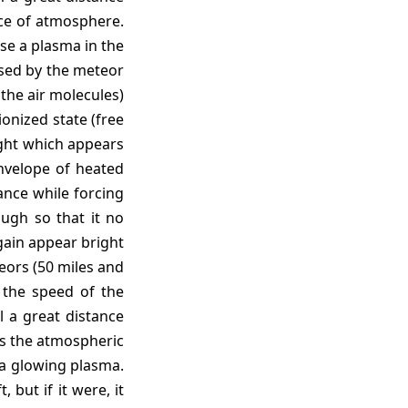
nce of atmosphere.
use a plasma in the
used by the meteor
 the air molecules)
ionized state (free
ight which appears
envelope of heated
ance while forcing
ough so that it no
again appear bright
teors (50 miles and
 the speed of the
l a great distance
es the atmospheric
 a glowing plasma.
 but if it were, it