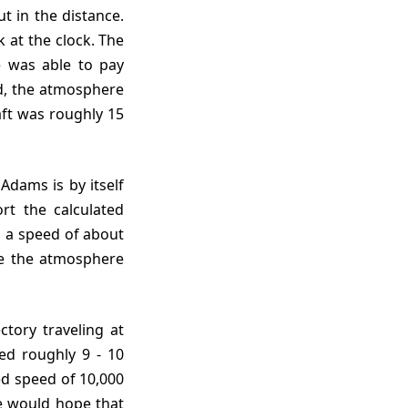
t in the distance.
k at the clock. The
 was able to pay
ed, the atmosphere
raft was roughly 15
ort the calculated
o a speed of about
ke the atmosphere
red roughly 9 - 10
ed speed of 10,000
e would hope that