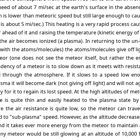
eed of about 7 mi/sec at the earth's surface in the abse
h is lower than meteoric speed but still large enough to ca
s about 5 mi/sec.) This heating is a very rapid process ca
 ahead of it and raising the temperature (kinetic energy of
the air becomes ionized (a plasma). In returning to the un-
 with the atoms/molecules) the atoms/molecules give off l
eor (one does not see the meteor itself, but rather the 
endency of a meteor is to slow down as it meets with resist
ed through the atmosphere. If it slows to a speed low en
sma it will become dark (not giving off light) and will not 
y for it to regain its lost speed. At the high altitudes of me
 is quite thin and easily heated to the plasma state by
 the air resistance is quite low, so the meteor can trave
d to "sub-plasma" speed. However, as the altitude decreas
and it takes ever more energy from the meteor to maintain
any meteor would be still glowing at an altitude of 10,000 ft,