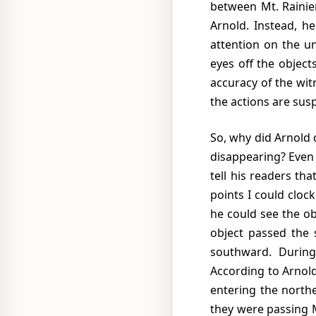
between Mt. Rainie
Arnold. Instead, h
attention on the un
eyes off the object
accuracy of the witn
the actions are sus
So, why did Arnold do such an "illogical" thing as look at his dashboard clock as the objects were
disappearing? Even 
tell his readers th
points I could cloc
he could see the ob
object passed the 
southward. During
According to Arnold
entering the northe
they were passing M