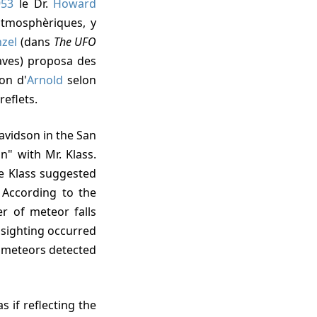
953
le Dr.
Howard
atmosphèriques, y
zel
(dans
The UFO
Taves) proposa des
on d'
Arnold
selon
reflets.
avidson in the San
" with Mr. Klass.
e Klass suggested
 According to the
r of meteor falls
 sighting occurred
of meteors detected