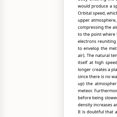
would produce a sp
Orbital speed, whic
upper atmosphere, i
compressing the air
to the point where 
electrons reuniting
to envelop the met
air). The natural t
itself at high spe
longer creates a pla
since there is no wa
up) the atmosphere
meteor. Furthermore
before being slowe
density increases 
It is doubtful that 