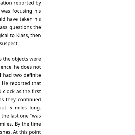
ation reported by
 was focusing his
uld have taken his
Klass questions the
ical to Klass, then
 suspect.
erence, he does not
I had two definite
) He reported that
clock as the first
as they continued
out 5 miles long.
s the last one "was
miles. By the time
hes. At this point