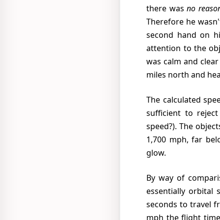
there was
no reason
Therefore he wasn't
second hand on hi
attention to the o
was calm and clear 
miles north and he
The calculated speed based on Arnold's measured time between Rainier and Adams is by itself
sufficient to reje
speed?). The object
1,700 mph, far be
glow.
By way of comparison, if one were to hypothesize a meteor in a level trajectory traveling at
essentially orbital
seconds to travel f
mph the flight tim