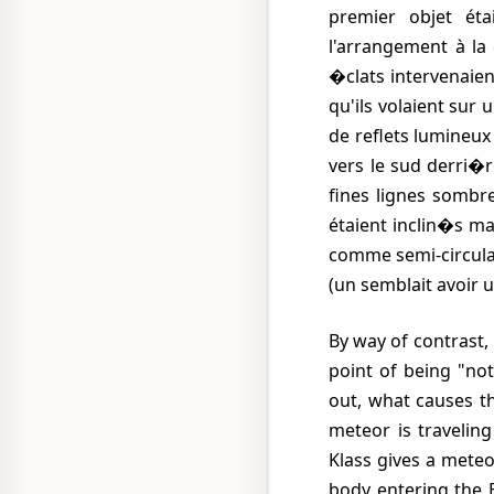
premier objet ét
l'arrangement à la
�clats intervenaien
qu'ils volaient sur 
de reflets lumineux d
vers le sud derri�r
fines lignes sombre
étaient inclin�s mai
comme semi-circula
(un semblait avoir
By way of contrast, meteors which are traveling fast enough to appear to glow do not dim to the
point of being "not
out, what causes t
meteor is traveling
Klass gives a meteo
body entering the 