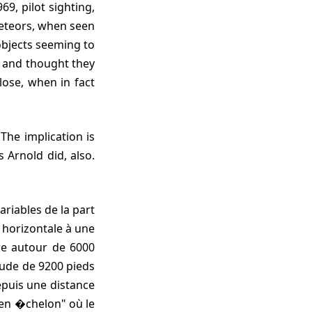
69, pilot sighting,
meteors, when seen
 objects seeming to
) and thought they
lose, when in fact
 Arnold did, also.
riables de la part
 horizontale à une
re autour de 6000
titude de 9200 pieds
depuis une distance
 "en �chelon" où le