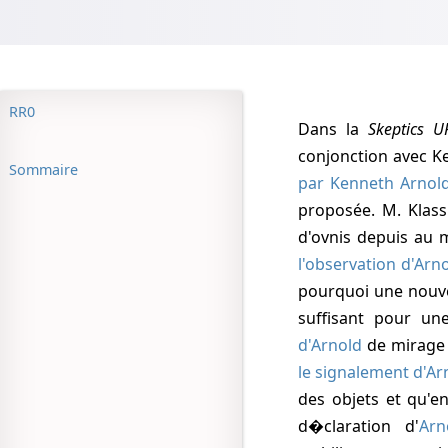
RR0
Dans la
Skeptics U
conjonction avec Ke
Sommaire
par Kenneth Arnol
proposée. M.
Klass
d'ovnis depuis au 
l'observation d'Arn
pourquoi une nouvel
suffisant pour une
d'Arnold
de mirage (
le signalement d'Ar
des objets et qu'e
d�claration d'
Arn