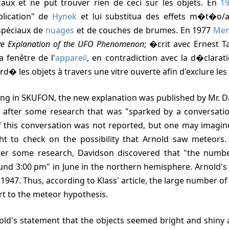
icaux et ne put trouver rien de ceci sur les objets. En
1
plication" de
Hynek
et lui substitua des effets m�t�o/
spéciaux de
nuages
et de couches de brumes. En
1977
Men
ive Explanation of the UFO Phenomenon
; �crit avec Ernest 
a fenêtre de l'
appareil
, en contradiction avec la d�clarati
ard� les objets à travers une vitre ouverte afin d'exclure les 
ting in SKUFON, the new explanation was published by Mr. D
 after some research that was "sparked by a conversation
f this conversation was not reported, but one may imagin
t to check on the possibility that Arnold saw meteors.
ter some research, Davidson discovered that "the numbe
und 3:00 pm" in June in the northern hemisphere. Arnold's
, 1947. Thus, according to Klass' article, the large number 
rt to the meteor hypothesis.