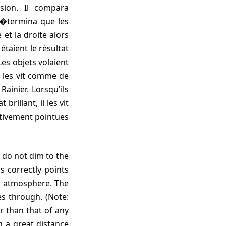
sion. Il compara
 d�termina que les
et la droite alors
étaient le résultat
 Les objets volaient
il les vit comme de
ainier. Lorsqu'ils
rillant, il les vit
ativement pointues
s correctly points
gh atmosphere. The
es through. (Note:
r than that of any
m a great distance