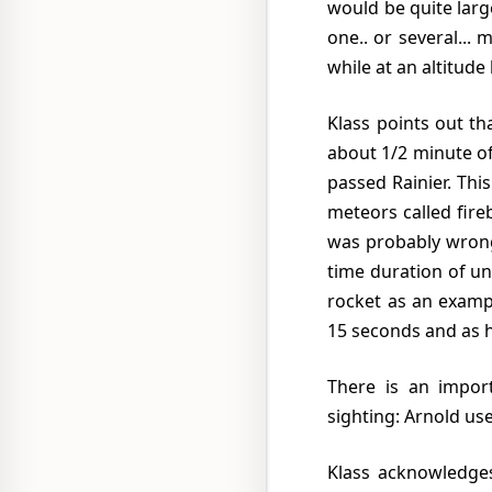
would be quite larg
one.. or several...
while at an altitud
Klass points out that Arnold estimated he saw the objects for 2 1/2 to 3 minutes. This included
about 1/2 minute of
passed Rainier. Thi
meteors called fire
was probably wrong.
time duration of un
rocket as an exampl
15 seconds and as h
There is an important difference between Klass' example of witness error and the Arnold
sighting: Arnold use
Klass acknowledges that Arnold used his dashboard clock to time the passage of the objects