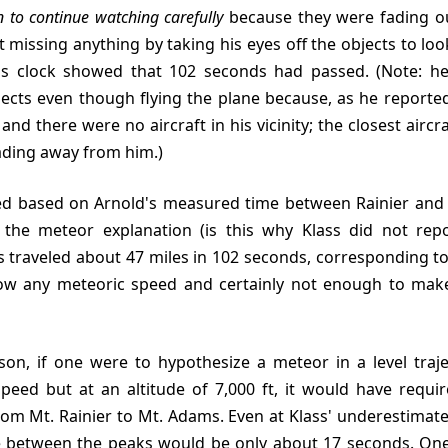
 to continue watching carefully
because they were fading ou
 missing anything by taking his eyes off the objects to loo
s clock showed that 102 seconds had passed. (Note: he
bjects even though flying the plane because, as he report
and there were no aircraft in his vicinity; the closest airc
ading away from him.)
ct the meteor explanation (is this why Klass did not rep
s traveled about 47 miles in 102 seconds, corresponding t
low any meteoric speed and certainly not enough to ma
 speed but at an altitude of 7,000 ft, it would have requi
rom Mt. Rainier to Mt. Adams. Even at Klass' underestimat
e between the peaks would be only about 17 seconds. On