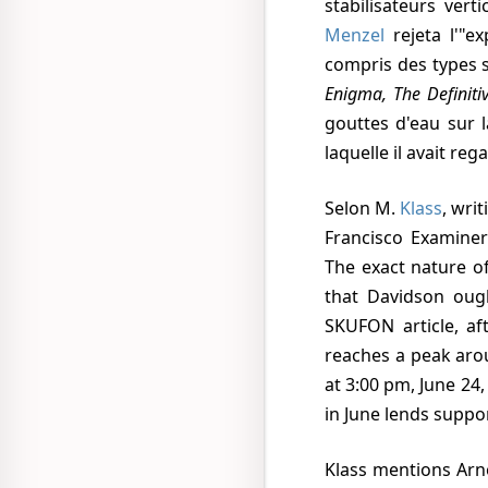
stabilisateurs vert
Menzel
rejeta l'"ex
compris des types 
Enigma, The Definit
gouttes d'eau sur l
laquelle il avait reg
Selon M.
Klass
, wri
Francisco Examiner
The exact nature o
that Davidson ough
SKUFON article, af
reaches a peak aro
at 3:00 pm, June 24
in June lends suppo
Klass mentions Arnold's statement that the objects seemed bright and shiny as if reflecting the