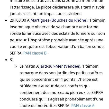
militaire ne se trouvait dans la zone au moment de
l'atterrissage. Le pilote déclarerera plus tard n'avoir
jamais ressenti un impact aussi violent.
29T03:00
A
Martigues (Bouches du Rhône)
, 1 témoin
insomniaque observe de sa chambre une forme
ronde lumineuse avec des éclats de lumière sur son
pourtour. L'hypothèse probable avancée après une
courte enquête est l'observation d'un ballon sonde
SEPRA:
PAN classé B
.
31
Le matin
A
Jard-sur-Mer (Vendée)
, 1 témoin
remarque dans son jardin des petits cratères
qui se concentrent en 4 points. L'herbe est
brûlée tout autour de ces cratères qui
contiennent des morceaux pierreux
Le SEPRA
concluera qu'il s'agissait probablement d'une
chute de météorites
SEPRA:
PAN classé A
.