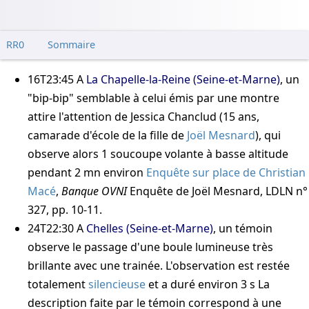
RR0
Sommaire
16T23:45
A
La Chapelle-la-Reine (Seine-et-Marne)
, un
"bip-bip" semblable à celui émis par une montre
attire l'attention de Jessica Chanclud (15 ans,
camarade d'école de la fille de
Joël Mesnard
), qui
observe alors 1 soucoupe volante à basse altitude
pendant 2 mn environ
Enquête sur place de Christian
Macé
,
Banque OVNI
Enquête de Joël Mesnard, LDLN n°
327, pp. 10-11
.
24T22:30
A
Chelles (Seine-et-Marne)
, un témoin
observe le passage d'une boule lumineuse très
brillante avec une trainée. L'observation est restée
totalement
silencieuse
et a duré environ 3 s
La
description faite par le témoin correspond à une