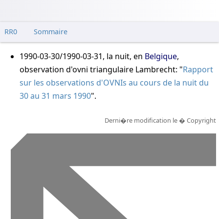
RR0
Sommaire
1990-03-30/1990-03-31
, la nuit, en
Belgique
,
observation d'ovni triangulaire
Lambrecht: "
Rapport
sur les observations d'OVNIs au cours de la nuit du
30 au 31 mars 1990
"
.
Derni�re modification le
� Copyright