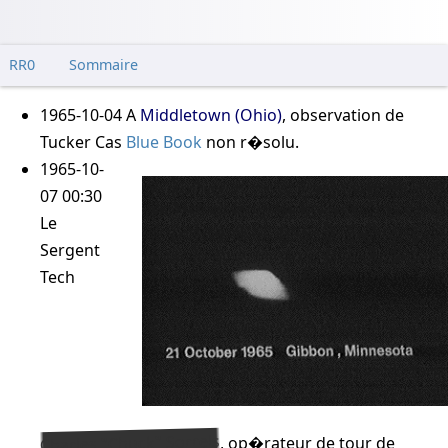
RR0
Sommaire
1965-10-04
A
Middletown (Ohio)
, observation de
Tucker
Cas
Blue Book
non r�solu
.
1965-10-
07 00:30
Le
Sergent
Tech
Charles "Chuck" Sorrels
, op�rateur de tour de