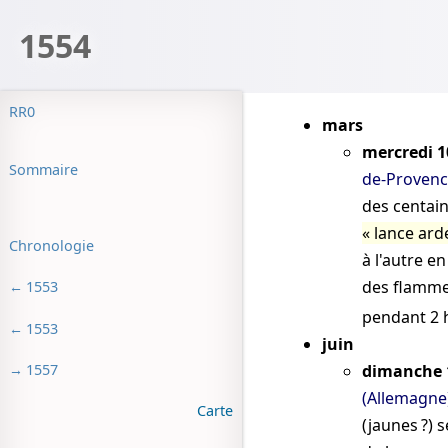
1554
RR0
mars
mercredi 1
Sommaire
de-Provenc
des centai
lance ard
Chronologie
à l'autre e
des flammes
1553
pendant 2
1553
juin
1557
dimanche 
(Allemagne
Carte
(jaunes ?) 