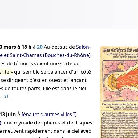
0 mars à 18 h
à
20
Au-dessus de
Salon-
e et Saint-Chamas (Bouches-du-Rhône)
,
nes de témoins voient une sorte de
ente
qui semble se balancer d'un côté
n se dirigeant d'est en ouest et lançant
 de toutes parts. Elle est dans le ciel
s1
 h
.
13 juin
À
Iéna (et d'autres villes ?)
)
, une myriade de sphères et de disques
se meuvent rapidement dans le ciel avec