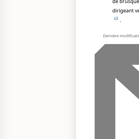
de brusque
dirigeant v
s3
.
Dernière modificati