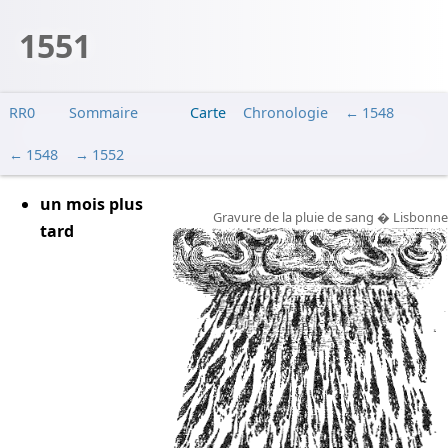
1551
RR0
Sommaire
Carte
Chronologie
1548
1548
1552
un mois plus
Gravure de la pluie de sang � Lisbonne
tard