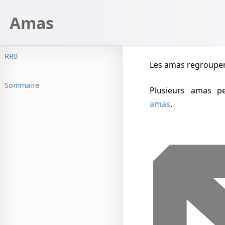
Amas
RR0
Les amas regroupen
Sommaire
Plusieurs amas 
amas
.